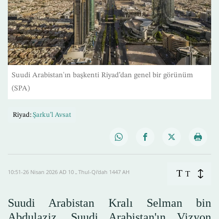
Suudi Arabistan'ın başkenti Riyad’dan genel bir görünüm
(SPA)
Riyad:
Şarku’l Avsat
T
10:51-26 Nisan 2026 AD ـ 10 Thul-Qi’dah 1447 AH
T
Suudi Arabistan Kralı Selman bin
Abdulaziz, Suudi Arabistan'ın Vizyon