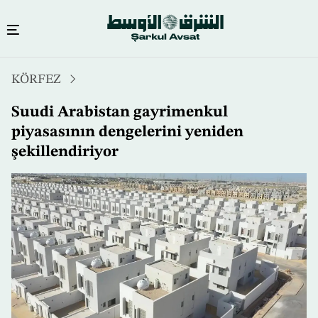
Ana
KÖRFEZ
içeriğe
atla
Suudi Arabistan gayrimenkul
piyasasının dengelerini yeniden
şekillendiriyor