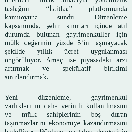
önerileri almak amacıyla yönetmelik
taslağını “İstitlaa” platformunda
kamuoyuna sundu. Düzenleme
kapsamında, şehir sınırları içinde atıl
durumda bulunan gayrimenkuller için
mülk değerinin yüzde 5’ini aşmayacak
şekilde yıllık ücret uygulanması
öngörülüyor. Amaç ise piyasadaki arzı
artırmak ve spekülatif birikimi
sınırlandırmak.
Yeni düzenleme, gayrimenkul
varlıklarının daha verimli kullanılmasını
ve mülk sahiplerinin boş duran
taşınmazlarını ekonomiye kazandırmasını
hedefliyor. Böylece arz-talep dengesinin