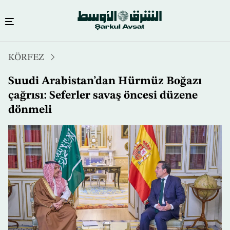
Ana
KÖRFEZ
içeriğe
atla
Suudi Arabistan’dan Hürmüz Boğazı
çağrısı: Seferler savaş öncesi düzene
dönmeli