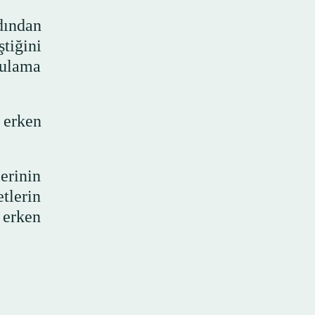
dından
tiğini
gulama
 erken
erinin
tlerin
 erken