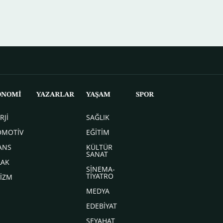
ONOMİ
YAZARLAR
YAŞAM
SPOR
RJİ
SAĞLIK
OMOTİV
EĞİTİM
ANS
KÜLTÜR
SANAT
LAK
SİNEMA-
TİYATRO
İZM
MEDYA
EDEBİYAT
SEYAHAT