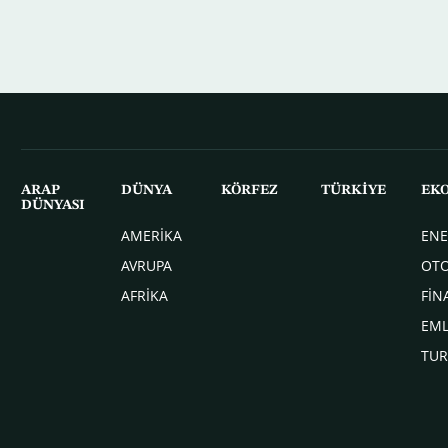
ARAP
DÜNYA
KÖRFEZ
TÜRKİYE
EK
DÜNYASI
AMERİKA
ENE
AVRUPA
OT
AFRİKA
FİN
EM
TUR