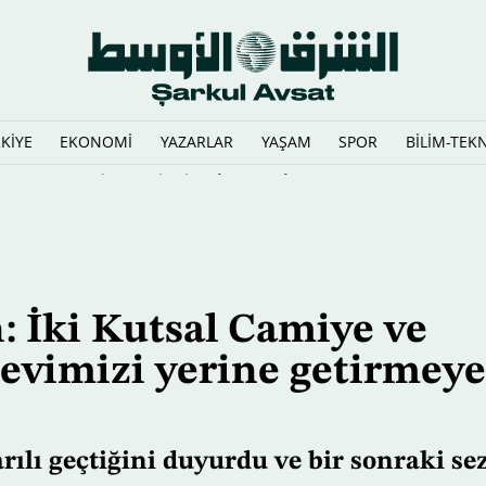
KİYE
EKONOMİ
YAZARLAR
YAŞAM
SPOR
BİLİM-TEK
dırısında biri çocuk üç kişi hayatını kaybetti
İki Kutsal Camiye ve
örevimizi yerine getirmeye
ılı geçtiğini duyurdu ve bir sonraki se