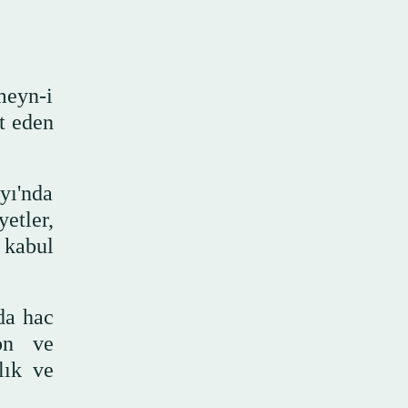
meyn-i
t eden
yı'nda
etler,
 kabul
da hac
yon ve
lık ve