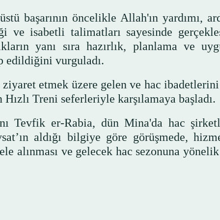
stü başarının öncelikle Allah'ın yardımı, ar
ği ve isabetli talimatları sayesinde gerçekleş
akların yanı sıra hazırlık, planlama ve uy
p edildiğini vurguladı.
ziyaret etmek üzere gelen ve hac ibadetlerini
Hızlı Treni seferleriyle karşılamaya başladı.
ı Tevfik er-Rabia, dün Mina'da hac şirketl
vsat’ın aldığı bilgiye göre görüşmede, hizme
 ele alınması ve gelecek hac sezonuna yönelik