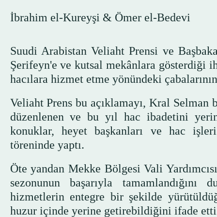
İbrahim el-Kureyşi & Ömer el-Bedevi
Suudi Arabistan Veliaht Prensi ve Başba
Şerifeyn'e ve kutsal mekânlara gösterdiği 
hacılara hizmet etme yönündeki çabalarını
Veliaht Prens bu açıklamayı, Kral Selman 
düzenlenen ve bu yıl hac ibadetini yerine
konuklar, heyet başkanları ve hac işleri 
töreninde yaptı.
Öte yandan Mekke Bölgesi Vali Yardımcısı
sezonunun başarıyla tamamlandığını d
hizmetlerin entegre bir şekilde yürütüldü
huzur içinde yerine getirebildiğini ifade etti