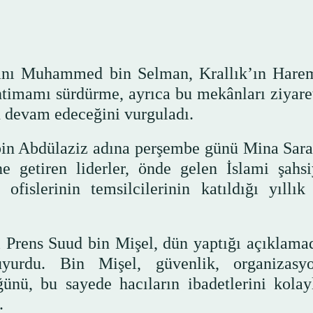
kanı Muhammed bin Selman, Krallık’ın Hare
ihtimamı sürdürme, ayrıca bu mekânları ziyare
n devam edeceğini vurguladı.
bin Abdülaziz adına perşembe günü Mina Sara
 getiren liderler, önde gelen İslami şahsiy
ofislerinin temsilcilerinin katıldığı yıllık
 Prens Suud bin Mişel, dün yaptığı açıklama
uyurdu. Bin Mişel, güvenlik, organizas
ğünü, bu sayede hacıların ibadetlerini kolay
.