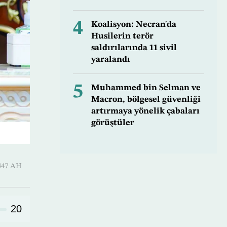
4
Koalisyon: Necran'da
Husilerin terör
saldırılarında 11 sivil
yaralandı
5
Muhammed bin Selman ve
Macron, bölgesel güvenliği
artırmaya yönelik çabaları
görüştüler
-Hijjah 1447 AH
20