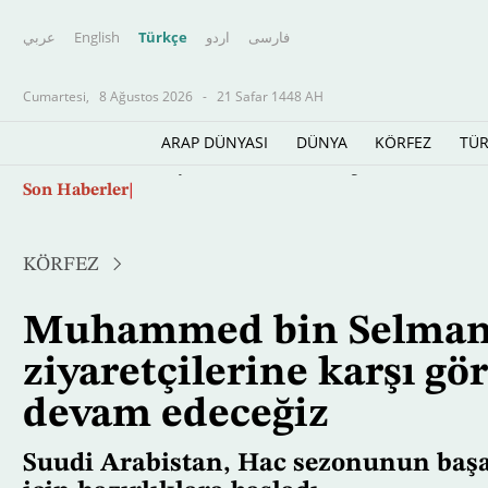
عربي
English
Türkçe
اردو
فارسى
Cumartesi,
8 Ağustos 2026
-
21 Safar 1448 AH
ARAP DÜNYASI
DÜNYA
KÖRFEZ
TÜR
Ana
Son Haberler
Rusya'nın Kiev'e düzenlediği balistik füze sal
içeriğe
atla
KÖRFEZ
Muhammed bin Selman: 
ziyaretçilerine karşı g
devam edeceğiz
Suudi Arabistan, Hac sezonunun başar