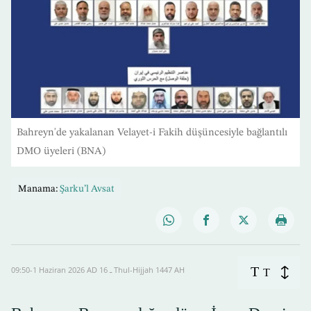
Bahreyn'de yakalanan Velayet-i Fakih düşüncesiyle bağlantılı
DMO üyeleri (BNA)
Manama:
Şarku’l Avsat
T
09:50-1 Haziran 2026 AD ـ 16 Thul-Hijjah 1447 AH
T