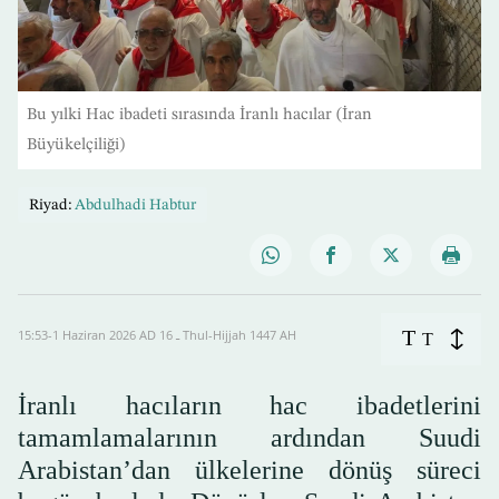
Bu yılki Hac ibadeti sırasında İranlı hacılar (İran
Büyükelçiliği)
Riyad:
Abdulhadi Habtur
T
15:53-1 Haziran 2026 AD ـ 16 Thul-Hijjah 1447 AH
T
İranlı hacıların hac ibadetlerini
tamamlamalarının ardından Suudi
Arabistan’dan ülkelerine dönüş süreci