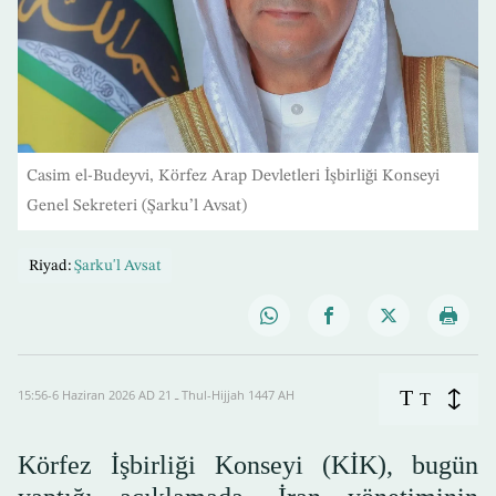
Casim el-Budeyvi, Körfez Arap Devletleri İşbirliği Konseyi
Genel Sekreteri (Şarku’l Avsat)
Riyad:
Şarku'l Avsat
T
15:56-6 Haziran 2026 AD ـ 21 Thul-Hijjah 1447 AH
T
Körfez İşbirliği Konseyi (KİK), bugün