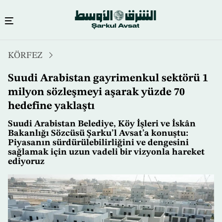
Ana
KÖRFEZ
içeriğe
atla
Suudi Arabistan gayrimenkul sektörü 1
milyon sözleşmeyi aşarak yüzde 70
hedefine yaklaştı
Suudi Arabistan Belediye, Köy İşleri ve İskân
Bakanlığı Sözcüsü Şarku’l Avsat’a konuştu:
Piyasanın sürdürülebilirliğini ve dengesini
sağlamak için uzun vadeli bir vizyonla hareket
ediyoruz