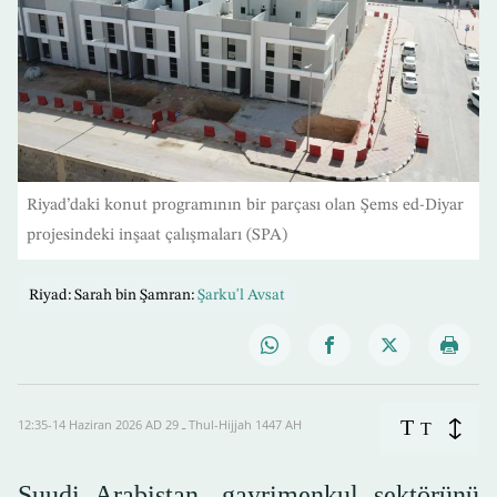
Riyad’daki konut programının bir parçası olan Şems ed-Diyar
projesindeki inşaat çalışmaları (SPA)
Riyad: Sarah bin Şamran:
Şarku'l Avsat
T
12:35-14 Haziran 2026 AD ـ 29 Thul-Hijjah 1447 AH
T
Suudi Arabistan, gayrimenkul sektörünü