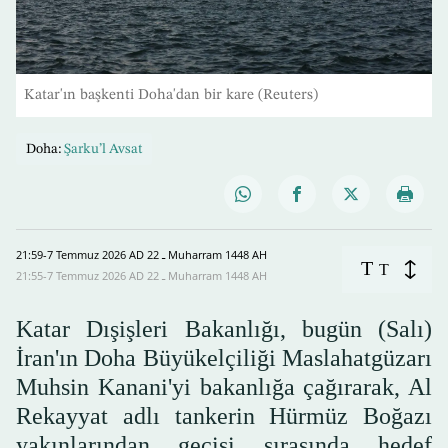
Katar'ın başkenti Doha'dan bir kare (Reuters)
Doha:
Şarku’l Avsat
21:59-7 Temmuz 2026 AD ـ 22 Muharram 1448 AH
T
T
21:55-7 Temmuz 2026 AD ـ 22 Muharram 1448 AH
Katar Dışişleri Bakanlığı, bugün (Salı)
İran'ın Doha Büyükelçiliği Maslahatgüzarı
Muhsin Kanani'yi bakanlığa çağırarak, Al
Rekayyat adlı tankerin Hürmüz Boğazı
yakınlarından geçişi sırasında hedef