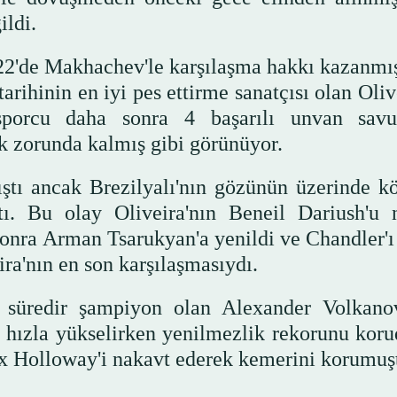
ldi.
22'de Makhachev'le karşılaşma hakkı kazanmış
rihinin en iyi pes ettirme sanatçısı olan Oliv
sporcu daha sonra 4 başarılı unvan sav
k zorunda kalmış gibi görünüyor.
ştı ancak Brezilyalı'nın gözünün üzerinde kö
tı. Bu olay Oliveira'nın Beneil Dariush'u 
nra Arman Tsarukyan'a yenildi ve Chandler'ı 
ra'nın en son karşılaşmasıydı.
 süredir şampiyon olan Alexander Volkanov
 hızla yükselirken yenilmezlik rekorunu koru
x Holloway'i nakavt ederek kemerini korumuş