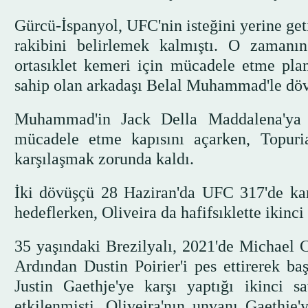
Gürcü-İspanyol, UFC'nin isteğini yerine get
rakibini belirlemek kalmıştı. O zamanı
ortasıklet kemeri için mücadele etme pl
sahip olan arkadaşı Belal Muhammad'le dö
Muhammad'in Jack Della Maddalena'ya 
mücadele etme kapısını açarken, Topuria
karşılaşmak zorunda kaldı.
İki dövüşçü 28 Haziran'da UFC 317'de kar
hedeflerken, Oliveira da hafifsıklette ikinci
35 yaşındaki Brezilyalı, 2021'de Michael C
Ardından Dustin Poirier'i pes ettirerek b
Justin Gaethje'ye karşı yaptığı ikinci s
etkilenmişti. Oliveira'nın unvanı Gaethj