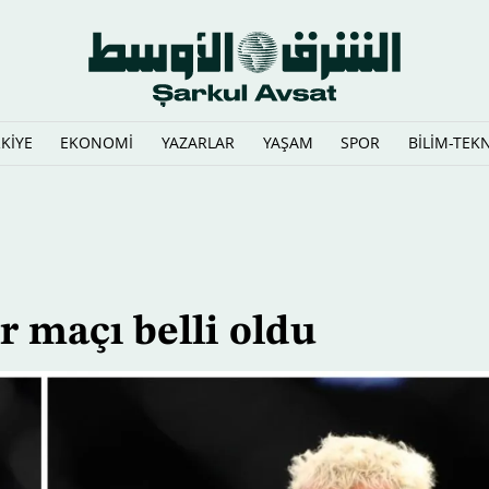
KİYE
EKONOMİ
YAZARLAR
YAŞAM
SPOR
BİLİM-TEK
n dördüncü futbolcusu oldu
r maçı belli oldu