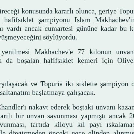
ireceği konusunda kararlı olunca, geriye Topur
n hafifsıklet şampiyonu Islam Makhachev'i
anı vardı ancak cumartesi gününe kadar bu 
vüşmeyeceğini söylüyordu.
yenilmesi Makhachev'e 77 kilonun unvan
 da boşalan hafifsıklet kemeri için Olivei
şılaşacak ve Topuria iki sıklette şampiyon 
 saltanatını başlatmaya çalışacak.
handler'ı nakavt ederek boştaki unvanı kazan
aşarılı bir unvan savunması yapmıştı ancak 2
avunması, tartıda kiloyu kıl payı ıskalama
e'yle dövüşmeden önceki gece elinden alınmı