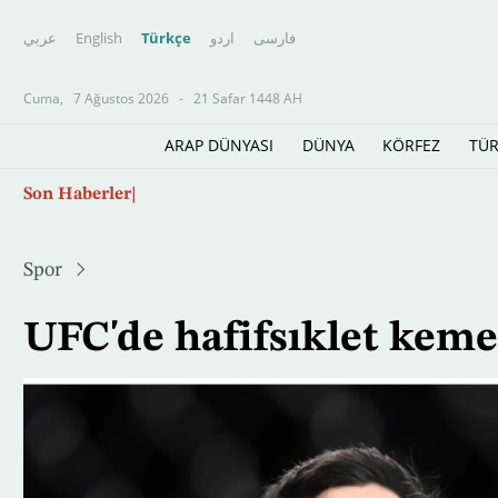
عربي
English
Türkçe
اردو
فارسى
Cuma,
7 Ağustos 2026
-
21 Safar 1448 AH
ARAP DÜNYASI
DÜNYA
KÖRFEZ
TÜR
Ana
Salah, Türkiye Süper Ligi'nin en çok kazana
Son Haberler
içeriğe
atla
Spor
UFC'de hafifsıklet keme