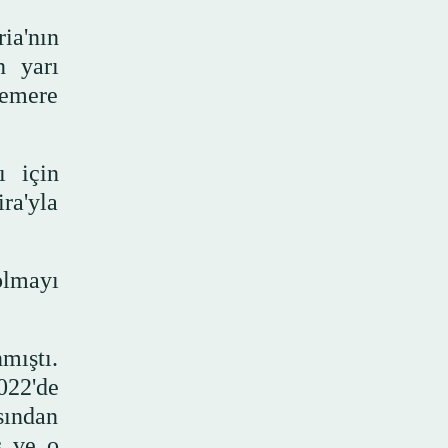
ia'nın
n yarı
kemere
ı için
ra'yla
olmayı
mıştı.
022'de
sından
ş ve o