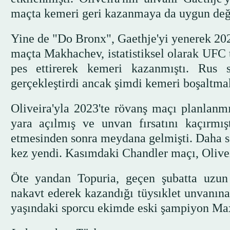
maçta kemeri geri kazanmaya da uygun deği
Yine de "Do Bronx", Gaethje'yi yenerek 20
maçta Makhachev, istatistiksel olarak UFC ta
pes ettirerek kemeri kazanmıştı. Rus 
gerçekleştirdi ancak şimdi kemeri boşaltma
Oliveira'yla 2023'te rövanş maçı planlanmı
yara açılmış ve unvan fırsatını kaçırmış
etmesinden sonra meydana gelmişti. Daha so
kez yendi. Kasımdaki Chandler maçı, Olivei
Öte yandan Topuria, geçen şubatta uzun
nakavt ederek kazandığı tüysıklet unvanına
yaşındaki sporcu ekimde eski şampiyon Ma