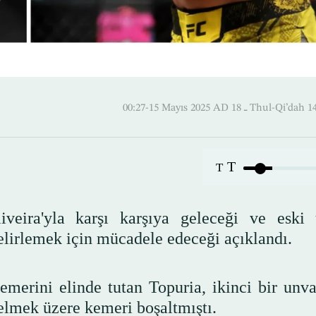
00:27-15 Mayıs 2025 AD ـ 18 Thul
T
T
iveira'yla karşı karşıya geleceği ve eski
elirlemek için mücadele edeceği açıklandı.
emerini elinde tutan Topuria, ikinci bir unva
elmek üzere kemeri boşaltmıştı.