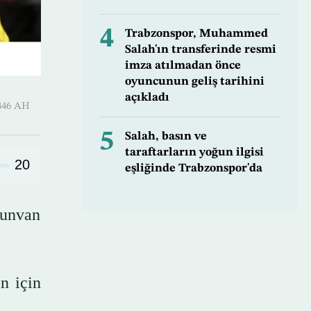
4
Trabzonspor, Muhammed
Salah'ın transferinde resmi
imza atılmadan önce
oyuncunun geliş tarihini
açıkladı
-Qi’dah 1446 AH
5
Salah, basın ve
taraftarların yoğun ilgisi
20
eşliğinde Trabzonspor'da
 unvan
n için