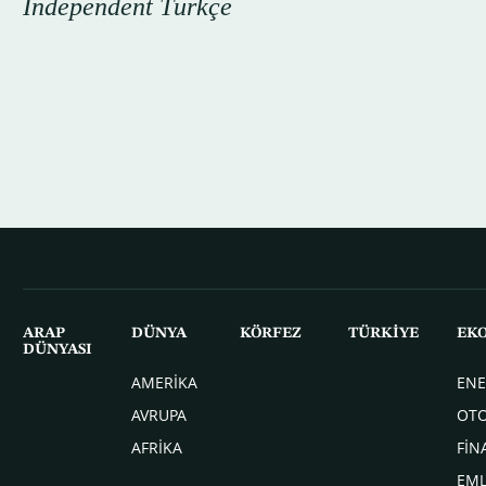
Independent Türkçe
ARAP
DÜNYA
KÖRFEZ
TÜRKİYE
EK
DÜNYASI
AMERİKA
ENE
AVRUPA
OT
AFRİKA
FİN
EM