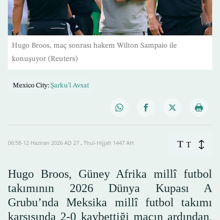
Hugo Broos, maç sonrası hakem Wilton Sampaio ile
konuşuyor (Reuters)
Mexico City:
Şarku'l Avsat
T
06:58-12 Haziran 2026 AD ـ 27 Thul-Hijjah 1447 AH
T
Hugo Broos, Güney Afrika millî futbol
takımının 2026 Dünya Kupası A
Grubu’nda Meksika millî futbol takımı
karşısında 2-0 kaybettiği maçın ardından,