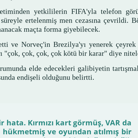
minden yetkililerin FIFA'yla telefon gör
ıl süreyle ertelenmiş men cezasına çevrildi. B
nanacak maçta forma giyebilecek.
tti ve Norveç'in Brezilya'yı yenerek çeyrek 
"çok, çok, çok, çok kötü bir karar" diye nitel
umunda elde edecekleri galibiyetin tartışmal
nda endişeli olduğunu belirtti.
r hata. Kırmızı kart görmüş, VAR da
a hükmetmiş ve oyundan atılmış bir