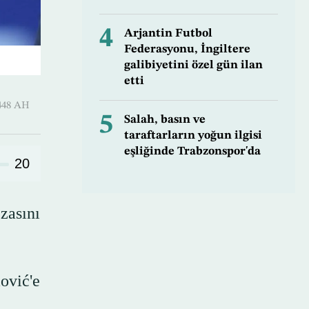
4
Arjantin Futbol
Federasyonu, İngiltere
galibiyetini özel gün ilan
etti
uharram 1448 AH
5
Salah, basın ve
taraftarların yoğun ilgisi
eşliğinde Trabzonspor'da
20
zasını
ović'e