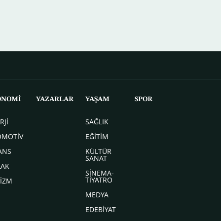
ONOMİ
YAZARLAR
YAŞAM
SPOR
RJİ
SAĞLIK
OMOTİV
EĞİTİM
ANS
KÜLTÜR
SANAT
LAK
SİNEMA-
TİYATRO
İZM
MEDYA
EDEBİYAT