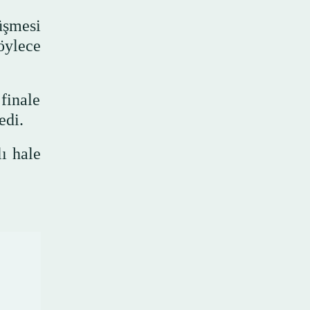
üşmesi
öylece
finale
edi.
ı hale