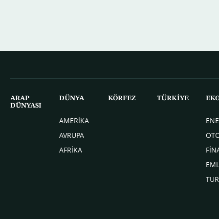
ARAP
DÜNYA
KÖRFEZ
TÜRKİYE
EK
DÜNYASI
AMERİKA
ENE
AVRUPA
OT
AFRİKA
FİN
EM
TUR