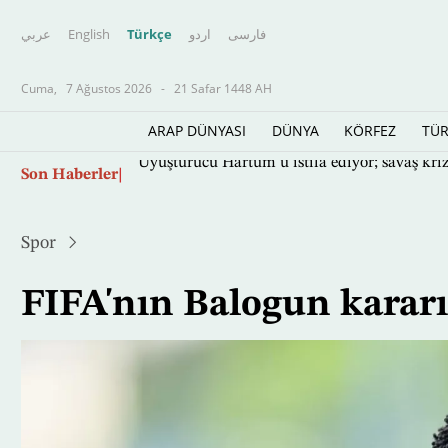
عربي
English
Türkçe
اردو
فارسى
Cuma,
7 Ağustos 2026
-
21 Safar 1448 AH
ARAP DÜNYASI
DÜNYA
KÖRFEZ
TÜR
Ana
Son Haberler
Uyuşturucu Hartum’u istila ediyor; savaş krizi
içeriğe
atla
Spor
FIFA'nın Balogun kararı