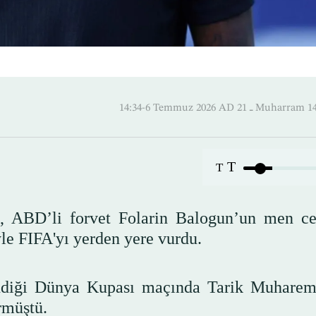
14:34-6 Temmuz 2026 AD ـ 21 M
T
T
, ABD’li forvet Folarin Balogun’un men ce
yle FIFA'yı yerden yere vurdu.
ndiği Dünya Kupası maçında Tarik Muharem
rmüştü.