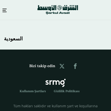
Ana
içeriğe
atla
السعودية
Bizi takip edin
Kullanım Şartları
Gizlilik Politikası
Tüm hakları saklıdır ve kullanım şart ve koşullarına