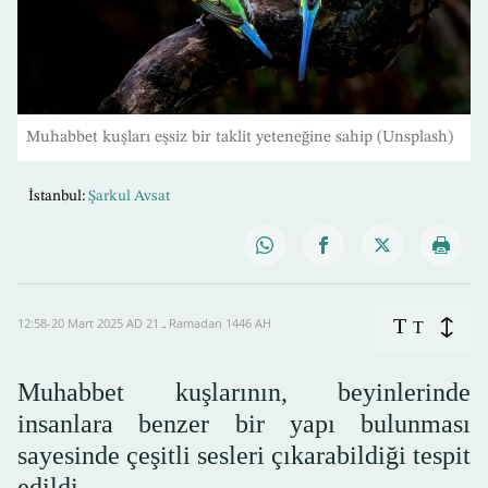
Muhabbet kuşları eşsiz bir taklit yeteneğine sahip (Unsplash)
İstanbul:
Şarkul Avsat
T
12:58-20 Mart 2025 AD ـ 21 Ramadan 1446 AH
T
Muhabbet kuşlarının, beyinlerinde
insanlara benzer bir yapı bulunması
sayesinde çeşitli sesleri çıkarabildiği tespit
edildi.