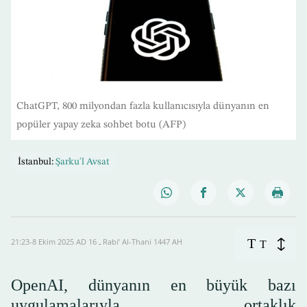
ChatGPT, 800 milyondan fazla kullanıcısıyla dünyanın en
popüler yapay zeka sohbet botu (AFP)
İstanbul:
Şarku'l Avsat
T
21:23-8 Ekim 2025 AD ـ 16 Rabi’ Al-Thani 1447 AH
T
OpenAI, dünyanın en büyük bazı
uygulamalarıyla ortaklık