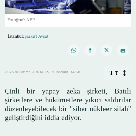
Fotoğraf: AFP
İstanbul:
Şarku'l Avsat
T
21:42-30 Haziran 2026 AD ـ 15 Muharram 1448 AH
T
Çinli bir yapay zeka şirketi, Batılı
şirketlere ve hükümetlere yıkıcı saldırılar
düzenleyebilecek bir "siber nükleer silah"
geliştirdiğini iddia ediyor.