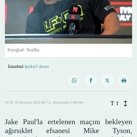
Fotoğraf: Netflix
İstanbul:
Şarku'l Avsat
T
16:35-18 Temmuz 2024 AD ـ 12 Muharram 1446 AH
T
Jake Paul'la ertelenen maçını bekleyen
ağırsıklet efsanesi Mike Tyson,