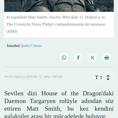
42 yaşındaki Matt Smith, Doctor Who'daki 11. Doktor'u ve
The Crown'da Prens Philip'i canlandırmasıyla da tanınıyor
(HBO)
İstanbul:
Şarku'l Avsat
T
14:16-6 Ağustos 2025 AD ـ 12 Safar 1447 AH
T
Sevilen dizi House of the Dragon'daki
Daemon Targaryen rolüyle adından söz
ettiren Matt Smith, bu kez kendini
galaksiler arası bir mücadelede buluyor.