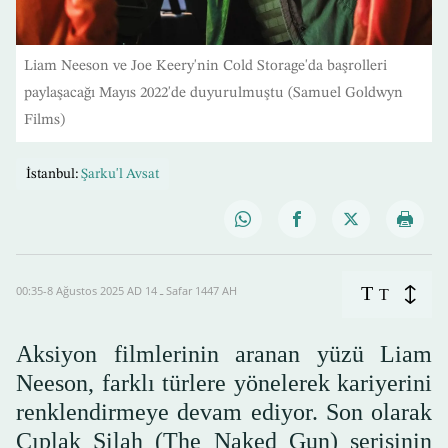
Liam Neeson ve Joe Keery'nin Cold Storage'da başrolleri
paylaşacağı Mayıs 2022'de duyurulmuştu (Samuel Goldwyn
Films)
İstanbul:
Şarku'l Avsat
T
00:35-8 Ağustos 2025 AD ـ 14 Safar 1447 AH
T
Aksiyon filmlerinin aranan yüzü Liam
Neeson, farklı türlere yönelerek kariyerini
renklendirmeye devam ediyor. Son olarak
Çıplak Silah (The Naked Gun) serisinin