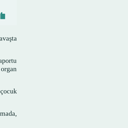
avaşta
aportu
 organ
 çocuk
amada,