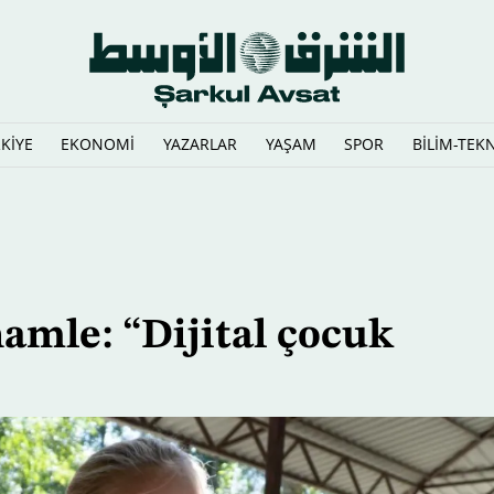
KİYE
EKONOMİ
YAZARLAR
YAŞAM
SPOR
BİLİM-TEK
yici harekatın" süreceğini vurguladı
amle: “Dijital çocuk