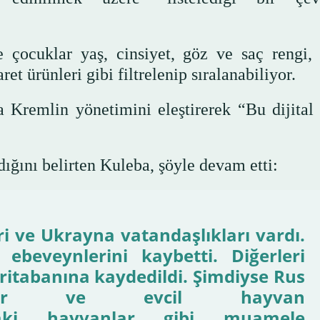
 çocuklar yaş, cinsiyet, göz ve saç rengi, 
ret ürünleri gibi filtrelenip sıralanabiliyor.
 Kremlin yönetimini eleştirerek “Bu dijital
ldığını belirten Kuleba, şöyle devam etti:
eri ve Ukrayna vatandaşlıkları vardı.
beveynlerini kaybetti. Diğerleri
veritabanına kaydedildi. Şimdiyse Rus
liyorlar ve evcil hayvan
ndaki hayvanlar gibi muamele