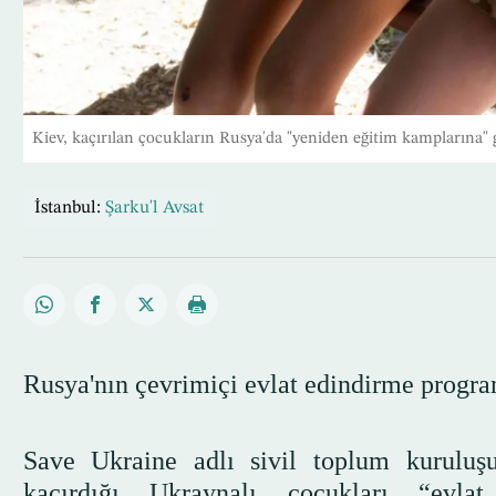
Kiev, kaçırılan çocukların Rusya'da "yeniden eğitim kamplarına" 
İstanbul:
Şarku'l Avsat
Rusya'nın çevrimiçi evlat edindirme progra
Save Ukraine adlı sivil toplum kurulu
kaçırdığı Ukraynalı çocukları “evlat