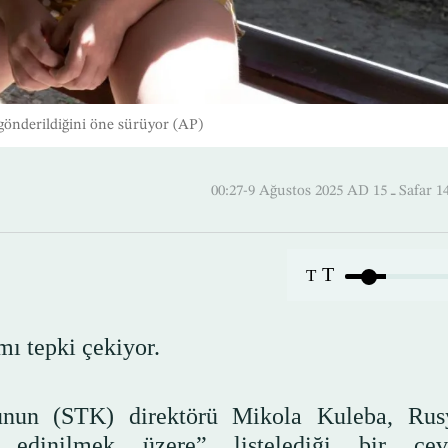
gönderildiğini öne sürüyor (AP)
00:27-9 Ağustos 2025 AD
T
T
mı tepki çekiyor.
şunun (STK) direktörü Mikola Kuleba, Rus
 edinilmek üzere” listelediği bir çevr