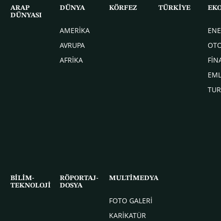
ARAP
DÜNYA
KÖRFEZ
TÜRKİYE
EK
DÜNYASI
AMERİKA
ENE
AVRUPA
OT
AFRİKA
FİN
EM
TUR
BİLİM-
RÖPORTAJ-
MULTİMEDYA
TEKNOLOJİ
DOSYA
FOTO GALERİ
KARİKATÜR