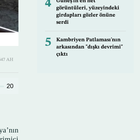
4
Güneş'in en net
görüntüleri, yüzeyindeki
girdapları gözler önüne
serdi
5
Kambriyen Patlaması'nın
arkasından "dışkı devrimi"
çıktı
 ـ 15 Safar 1447 AH
20
ya’nın
imiçi