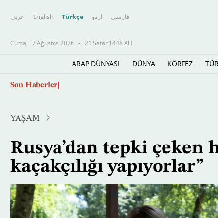
عربي
English
Türkçe
اردو
فارسى
Cuma,
7 Ağustos 2026
-
21 Safar 1448 AH
ARAP DÜNYASI
DÜNYA
KÖRFEZ
TÜR
Ana
Son Haberler
İsrail Genelkurmay Başkanı, Gazze'deki "önle
içeriğe
atla
YAŞAM
Rusya’dan tepki çeken h
kaçakçılığı yapıyorlar”