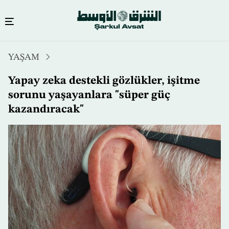
Ana
YAŞAM
içeriğe
atla
Yapay zeka destekli gözlükler, işitme
sorunu yaşayanlara "süper güç
kazandıracak"