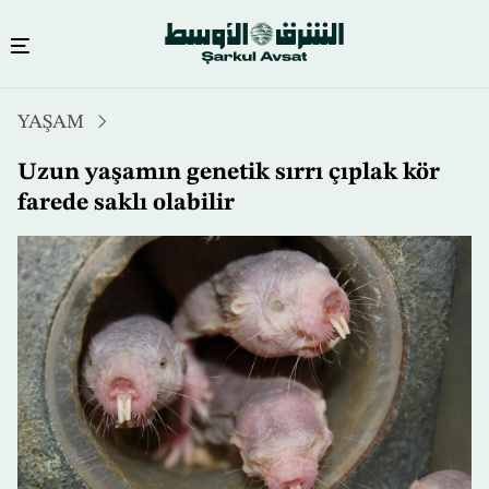
Ana
YAŞAM
içeriğe
atla
Uzun yaşamın genetik sırrı çıplak kör
farede saklı olabilir