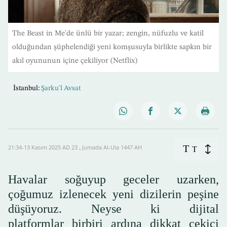
The Beast in Me'de ünlü bir yazar; zengin, nüfuzlu ve katil
olduğundan şüphelendiği yeni komşusuyla birlikte sapkın bir
akıl oyununun içine çekiliyor (Netflix)
İstanbul:
Şarku'l Avsat
T
21:34-13 Kasım 2025 AD ـ 23 Jumada Al-Ula 1447 AH
T
Havalar soğuyup geceler uzarken,
çoğumuz izlenecek yeni dizilerin peşine
düşüyoruz. Neyse ki dijital
platformlar birbiri ardına dikkat çekici