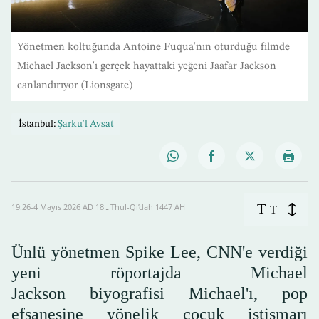
Yönetmen koltuğunda Antoine Fuqua'nın oturduğu filmde
Michael Jackson'ı gerçek hayattaki yeğeni Jaafar Jackson
canlandırıyor (Lionsgate)
İstanbul:
Şarku'l Avsat
T
19:26-4 Mayıs 2026 AD ـ 18 Thul-Qi’dah 1447 AH
T
Ünlü yönetmen Spike Lee, CNN'e verdiği
yeni röportajda Michael
Jackson biyografisi Michael'ı, pop
efsanesine yönelik çocuk istismarı