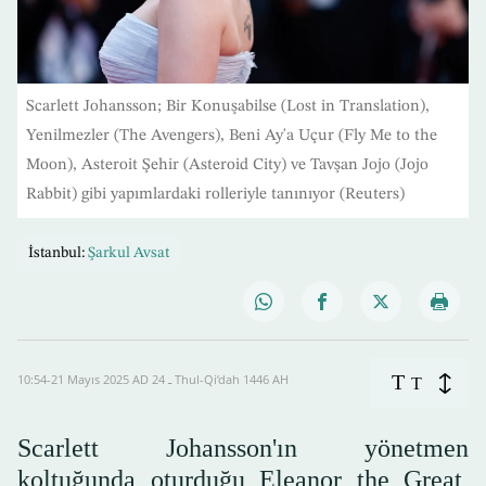
Scarlett Johansson; Bir Konuşabilse (Lost in Translation),
Yenilmezler (The Avengers), Beni Ay'a Uçur (Fly Me to the
Moon), Asteroit Şehir (Asteroid City) ve Tavşan Jojo (Jojo
Rabbit) gibi yapımlardaki rolleriyle tanınıyor (Reuters)
İstanbul:
Şarkul Avsat
T
10:54-21 Mayıs 2025 AD ـ 24 Thul-Qi’dah 1446 AH
T
Scarlett Johansson'ın yönetmen
koltuğunda oturduğu Eleanor the Great,