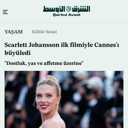
Ana
YAŞAM
Kültür Sanat
içeriğe
atla
Scarlett Johansson ilk filmiyle Cannes'ı
büyüledi
"Dostluk, yas ve affetme üzerine"