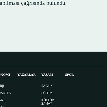
yapılması çağrısında bulundu.
ONOMİ
YAZARLAR
YAŞAM
SPOR
RJİ
SAĞLIK
OMOTİV
EĞİTİM
ANS
KÜLTÜR
SANAT