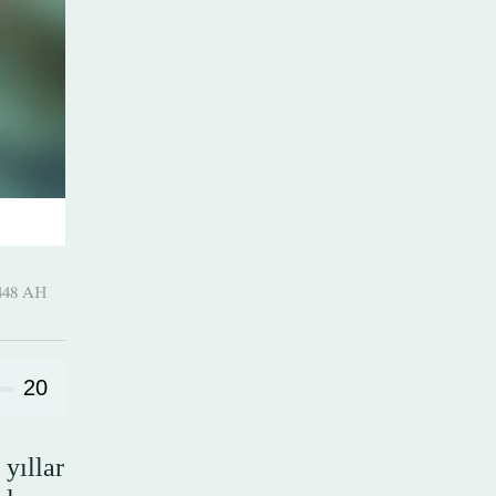
uharram 1448 AH
20
 yıllar