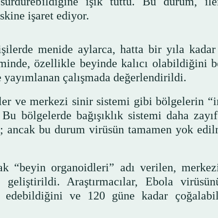
sürdürebildiğine ışık tuttu. Bu durum, ile
kine işaret ediyor.
şilerde menide aylarca, hatta bir yıla kadar 
minde, özellikle beyinde kalıcı olabildiğini be
 yayımlanan çalışmada değerlendirildi.
ler ve merkezi sinir sistemi gibi bölgelerin 
. Bu bölgelerde bağışıklık sistemi daha zayıf
or; ancak bu durum virüsün tamamen yok edil
ak “beyin organoidleri” adı verilen, merkezi
 geliştirildi. Araştırmacılar, Ebola virüsü
te edebildiğini ve 120 güne kadar çoğalabil