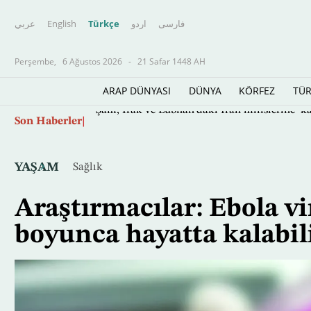
عربي
English
Türkçe
اردو
فارسى
Perşembe,
6 Ağustos 2026
-
21 Safar 1448 AH
ARAP DÜNYASI
DÜNYA
KÖRFEZ
TÜR
Ana
Son Haberler
Şam, Irak ve Lübnan'daki İran milislerine ‘ka
içeriğe
atla
YAŞAM
Sağlık
Araştırmacılar: Ebola v
boyunca hayatta kalabil