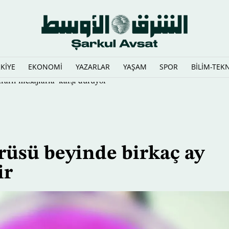
KİYE
EKONOMİ
YAZARLAR
YAŞAM
SPOR
BİLİM-TEK
rarlı mesajlarla’ karşı duruyor
irüsü beyinde birkaç ay
ir