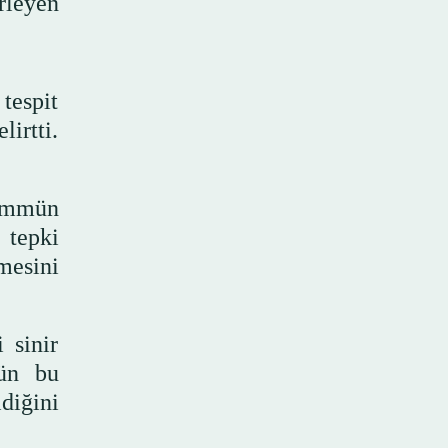
rleyen
tespit
lirtti.
“immün
 tepki
mesini
 sinir
nün bu
diğini