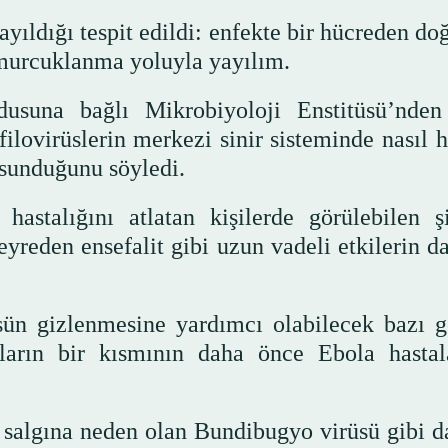
yayıldığı tespit edildi: enfekte bir hücreden d
murcuklanma yoluyla yayılım.
dusuna bağlı Mikrobiyoloji Enstitüsü’nde
lovirüslerin merkezi sinir sisteminde nasıl h
 sunduğunu söyledi.
astalığını atlatan kişilerde görülebilen şi
reden ensefalit gibi uzun vadeli etkilerin da
üsün gizlenmesine yardımcı olabilecek bazı g
ların bir kısmının daha önce Ebola hastal
t salgına neden olan Bundibugyo virüsü gibi d