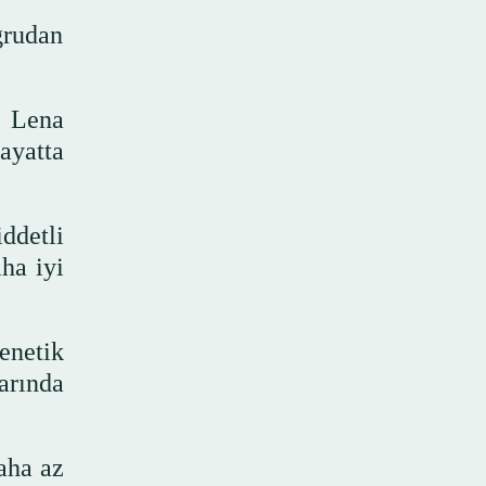
oğrudan
n Lena
ayatta
ddetli
ha iyi
enetik
arında
aha az