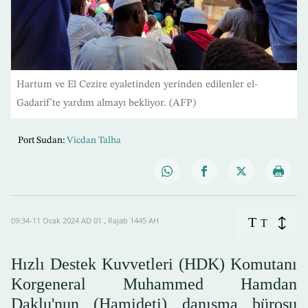
Hartum ve El Cezire eyaletinden yerinden edilenler el-
Gadarif'te yardım almayı bekliyor. (AFP)
Port Sudan:
Vicdan Talha
T
09:34-11 Ocak 2024 AD ـ 01 Rajab 1445 AH
T
Hızlı Destek Kuvvetleri (HDK) Komutanı
Korgeneral Muhammed Hamdan
Daklu'nun (Hamideti) danışma bürosu