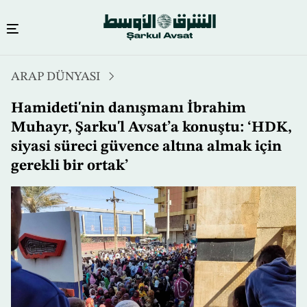
Ana
ARAP DÜNYASI
içeriğe
atla
Hamideti'nin danışmanı İbrahim
Muhayr, Şarku'l Avsat’a konuştu: ‘HDK,
siyasi süreci güvence altına almak için
gerekli bir ortak’