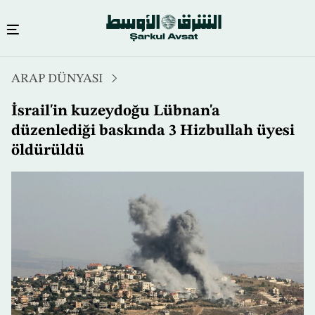
Ana
ARAP DÜNYASI
içeriğe
atla
İsrail'in kuzeydoğu Lübnan'a
düzenlediği baskında 3 Hizbullah üyesi
öldürüldü