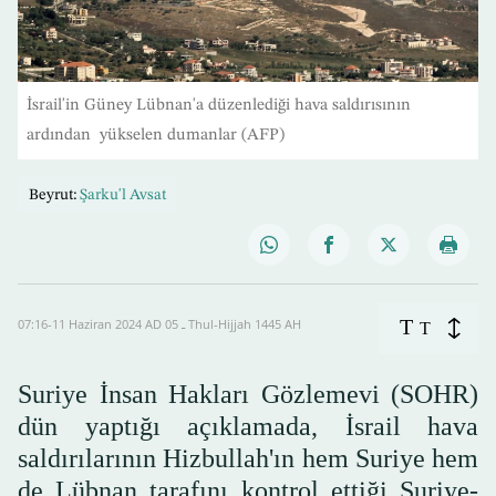
İsrail'in Güney Lübnan'a düzenlediği hava saldırısının
ardından yükselen dumanlar (AFP)
Beyrut:
Şarku'l Avsat
T
07:16-11 Haziran 2024 AD ـ 05 Thul-Hijjah 1445 AH
T
Suriye İnsan Hakları Gözlemevi (SOHR)
dün yaptığı açıklamada, İsrail hava
saldırılarının Hizbullah'ın hem Suriye hem
de Lübnan tarafını kontrol ettiği Suriye-