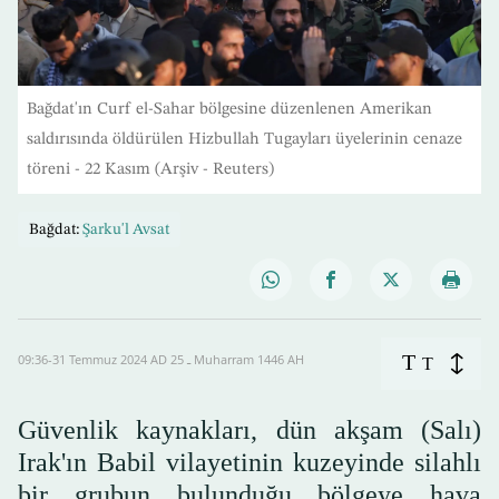
Bağdat'ın Curf el-Sahar bölgesine düzenlenen Amerikan
saldırısında öldürülen Hizbullah Tugayları üyelerinin cenaze
töreni - 22 Kasım (Arşiv - Reuters)
Bağdat:
Şarku'l Avsat
T
09:36-31 Temmuz 2024 AD ـ 25 Muharram 1446 AH
T
Güvenlik kaynakları, dün akşam (Salı)
Irak'ın Babil vilayetinin kuzeyinde silahlı
bir grubun bulunduğu bölgeye hava