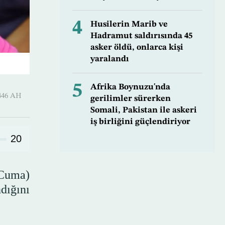
4
Husilerin Marib ve
Hadramut saldırısında 45
asker öldü, onlarca kişi
yaralandı
5
Afrika Boynuzu'nda
-Awwal 1446 AH
gerilimler sürerken
Somali, Pakistan ile askeri
iş birliğini güçlendiriyor
20
(Cuma)
dığını