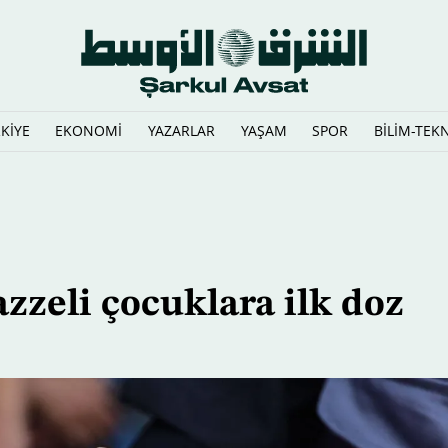
KİYE
EKONOMİ
YAZARLAR
YAŞAM
SPOR
BİLİM-TEK
l edilmesi, İsrail’deki seçim mücadelesinde yankı uyandırdı
zzeli çocuklara ilk doz