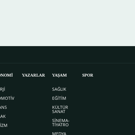
ONOMİ
YAZARLAR
YAŞAM
SPOR
RJİ
SAĞLIK
OMOTİV
EĞİTİM
ANS
KÜLTÜR
SANAT
LAK
SİNEMA-
TİYATRO
İZM
MEDYA