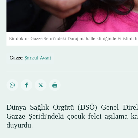
Bir doktor Gazze Şehri'ndeki Daraj mahalle kliniğinde Filistinli bi
Gazze:
Şarkul Avsat
Dünya Sağlık Örgütü (DSÖ) Genel Dire
Gazze Şeridi'ndeki çocuk felci aşılama k
duyurdu.