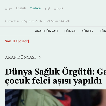
عربي
English
Türkçe
اردو
فارسى
Cumartesi,
8 Ağustos 2026
-
21 Safar 1448 AH
ARAP DÜNYASI
DÜNYA
KÖRFEZ
TÜR
Ana
Son Haberler
Eski bir polis memurunun Arap listesine dahi
içeriğe
atla
ARAP DÜNYASI
Dünya Sağlık Örgütü: Ga
çocuk felci aşısı yapıldı