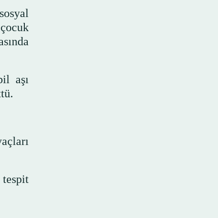
sosyal
 çocuk
asında
il aşı
tü.
yaçları
tespit