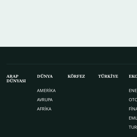
ARAP
DÜNYA
KÖRFEZ
TÜRKİYE
EK
DÜNYASI
AMERİKA
ENE
AVRUPA
OT
AFRİKA
FİN
EM
TUR