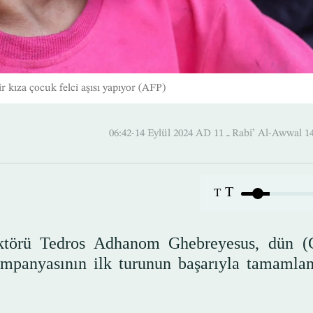
r kıza çocuk felci aşısı yapıyor (AFP)
06:42-14 Eylül 2024 AD ـ 11 Rabi’ Al
T
T
ktörü Tedros Adhanom Ghebreyesus, dün 
ampanyasının ilk turunun başarıyla tamamlan