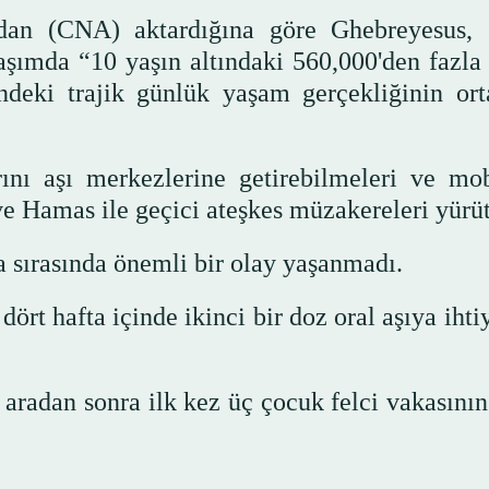
ndan (CNA) aktardığına göre Ghebreyesus, 
aşımda “10 yaşın altındaki 560,000'den fazla
ndeki trajik günlük yaşam gerçekliğinin ort
.
ını aşı merkezlerine getirebilmeleri ve mob
 ve Hamas ile geçici ateşkes müzakereleri yürüt
a sırasında önemli bir olay yaşanmadı.
rt hafta içinde ikinci bir doz oral aşıya ihti
adan sonra ilk kez üç çocuk felci vakasının 