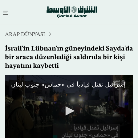
Ana
ARAP DÜNYASI
içeriğe
atla
İsrail'in Lübnan'ın güneyindeki Sayda'da
bir araca düzenlediği saldırıda bir kişi
hayatını kaybetti
إسرائيل تقتل قيادياً في «حماس» جنوب لبنان