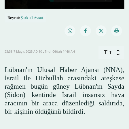
0
seconds
Beyrut:
Şarku'l Avsat
of
35
seconds
T
23:38-7 Mayıs 2025 AD ـ 10 Thul-Qi’dah 1446 AH
T
Lübnan'ın Ulusal Haber Ajansı (NNA),
İsrail ile Hizbullah arasındaki ateşkese
rağmen bugün güney Lübnan'ın Sayda
(Sidon) kentinde İsrail insansız hava
aracının bir araca düzenlediği saldırıda,
bir kişinin öldüğünü bildirdi.