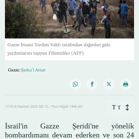
Gazze İnsani Yardım Vakfı tarafından dağıtılan gıda
yardımlarını taşıyan Filistinliler (AFP)
Gazze:
Şarku'l Avsat
T
17:05-8 Haziran 2025 AD ـ 12 Thul-Hijjah 1446 AH
T
İsrail'in Gazze Şeridi'ne yönelik
bombardımanı devam ederken ve son 24