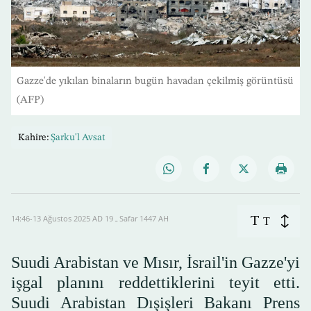
Gazze'de yıkılan binaların bugün havadan çekilmiş görüntüsü
(AFP)
Kahire:
Şarku'l Avsat
T
14:46-13 Ağustos 2025 AD ـ 19 Safar 1447 AH
T
Suudi Arabistan ve Mısır, İsrail'in Gazze'yi
işgal planını reddettiklerini teyit etti.
Suudi Arabistan Dışişleri Bakanı Prens