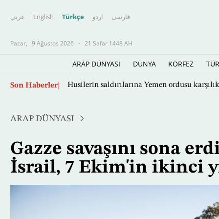
عربي
English
Türkçe
اردو
فارسى
Pazar,
9 Ağustos 2026
-
21 Safar 1448 AH
ARAP DÜNYASI
DÜNYA
KÖRFEZ
TÜR
Ana
Son Haberler
Husilerin saldırılarına Yemen ordusu karşılık
içeriğe
atla
ARAP DÜNYASI
Gazze savaşını sona er
İsrail, 7 Ekim'in ikinc