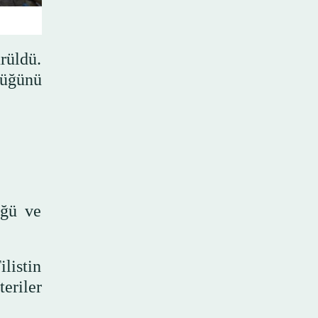
ürüldü.
düğünü
üğü ve
listin
eriler