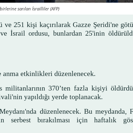
rlerine sarılan İsrailliler (AFP)
dü ve 251 kişi kaçırılarak Gazze Şeridi'ne göt
 ve İsrail ordusu, bunlardan 25'inin öldürül
e anma etkinlikleri düzenlenecek.
s militanlarının 370’ten fazla kişiyi öldürd
vali'nin yapıldığı yerde toplanacak.
 Meydanı'nda düzenlenecek. Bu meydanda, Fi
ın serbest bırakılması için haftalık göst