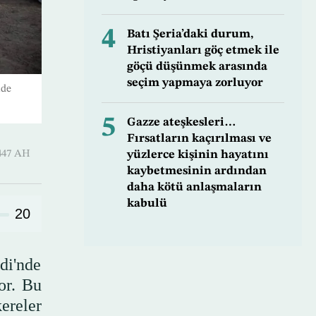
4
Batı Şeria’daki durum,
Hristiyanları göç etmek ile
göçü düşünmek arasında
seçim yapmaya zorluyor
nde
5
Gazze ateşkesleri…
Fırsatların kaçırılması ve
yüzlerce kişinin hayatını
Thani 1447 AH
kaybetmesinin ardından
daha kötü anlaşmaların
kabulü
20
di'nde
or. Bu
ereler