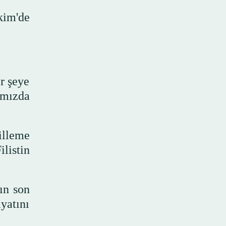
kim'de
r şeye
amızda
illeme
listin
ın son
yatını