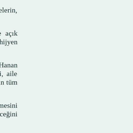
lerin,
e açık
hijyen
Hanan
, aile
ın tüm
esini
ceğini