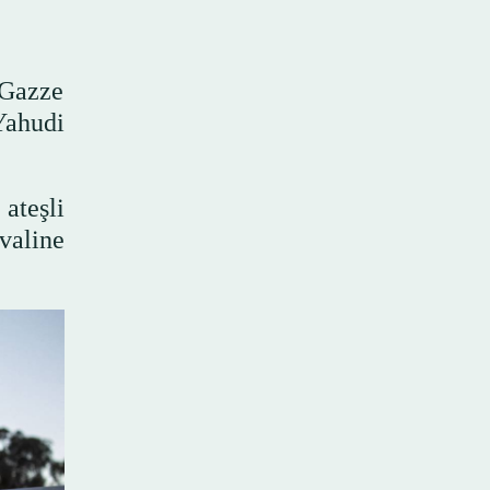
 Gazze
 Yahudi
 ateşli
ivaline