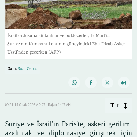
İsrail ordusuna ait tanklar ve buldozerler, 19 Mart'ta
Suriye'nin Kuneytra kentinin güneyindeki Ebu Diyab Askeri
Üssü’nden geçerken (AFP)
Şam:
Suat Cerus
T
09:21-15 Ocak 2026 AD ـ 27 Rajab 1447 AH
T
Suriye ve İsrail'in Paris'te, askeri gerilimi
azaltmak ve diplomasiye girişmek için