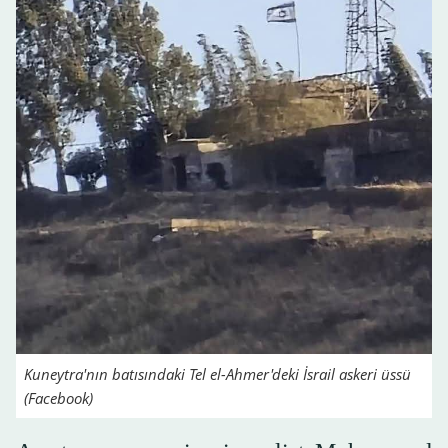
Kuneytra'nın batısındaki Tel el-Ahmer'deki İsrail askeri üssü
(Facebook)