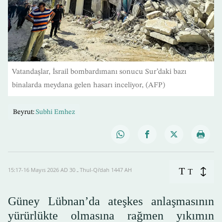
Vatandaşlar, İsrail bombardımanı sonucu Sur’daki bazı
binalarda meydana gelen hasarı inceliyor, (AFP)
Beyrut:
Subhi Emhez
T
15:17-16 Mayıs 2026 AD ـ 30 Thul-Qi’dah 1447 AH
T
Güney Lübnan’da ateşkes anlaşmasının
yürürlükte olmasına rağmen yıkımın