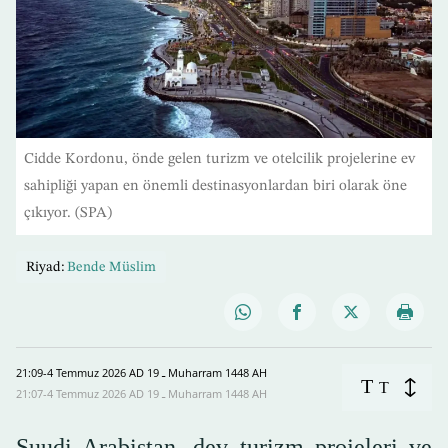
Cidde Kordonu, önde gelen turizm ve otelcilik projelerine ev
sahipliği yapan en önemli destinasyonlardan biri olarak öne
çıkıyor. (SPA)
Riyad:
Bende Müslim
21:09-4 Temmuz 2026 AD ـ 19 Muharram 1448 AH
T
T
21:07-4 Temmuz 2026 AD ـ 19 Muharram 1448 AH
Suudi Arabistan, dev turizm projeleri ve