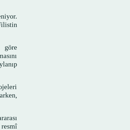
niyor.
listin
e göre
masını
lanıp
ojeleri
arken,
rarası
 resmî