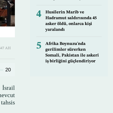
4
Husilerin Marib ve
Hadramut saldırısında 45
asker öldü, onlarca kişi
yaralandı
5
Afrika Boynuzu'nda
-Hijjah 1447 AH
gerilimler sürerken
Somali, Pakistan ile askeri
iş birliğini güçlendiriyor
20
İsrail
mevcut
tahsis