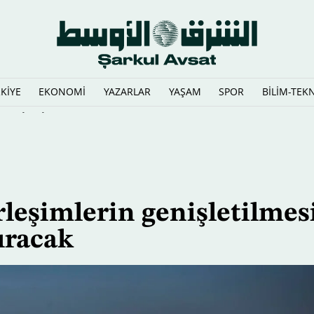
KİYE
EKONOMİ
YAZARLAR
YAŞAM
SPOR
BİLİM-TEK
iden yazıyor
erleşimlerin genişletilmes
ıracak