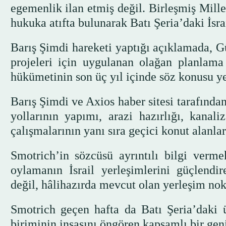
egemenlik ilan etmiş değil. Birleşmiş Mille
hukuka atıfta bulunarak Batı Şeria’daki İsrai
Barış Şimdi hareketi yaptığı açıklamada, 
projeleri için uygulanan olağan planlama 
hükümetinin son üç yıl içinde söz konusu ye
Barış Şimdi ve Axios haber sitesi tarafında
yollarının yapımı, arazi hazırlığı, kanaliz
çalışmalarının yanı sıra geçici konut alanla
Smotrich’in sözcüsü ayrıntılı bilgi verm
oylamanın İsrail yerleşimlerini güçlendir
değil, hâlihazırda mevcut olan yerleşim no
Smotrich geçen hafta da Batı Şeria’daki 
biriminin inşasını öngören kapsamlı bir ge