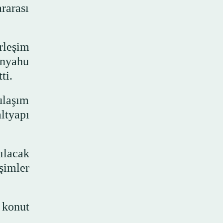
rarası
rleşim
anyahu
ti.
ulaşım
ltyapı
ılacak
şimler
 konut