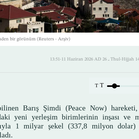
inden bir görünüm (Reuters - Arşiv)
13:51-11 Haziran 2026 AD ـ 26 Thul
T
T
e bilinen Barış Şimdi (Peace Now) hareketi, 
aki yeni yerleşim birimlerinin inşası ve 
ıyla 1 milyar şekel (337,8 milyon dolar) 
ladı.