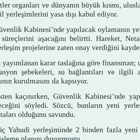
tler organları ve dünyanın büyük kısmı, ulusla
l yerleşimlerini yasa dışı kabul ediyor.
Güvenlik Kabinesi’nde yapılacak oylamanın ye
süreçlerini aşacağını belirtti. Hareket, Net
rleşim projelerine zaten onay verdiğini kaydet
n yayımlanan karar taslağına göre finansman; 
asyon şebekeleri, su bağlantıları ve ilgili a
rının kurulmasını da kapsıyor.
ekten kaçınırken, Güvenlik Kabinesi’nde yap
eceğini söyledi. Sözcü, bunların yeni yerle
ktaları olduğunu savundu.
üç Yahudi yerleşiminde 2 binden fazla yeni
nişleme planını duyurmuştu.