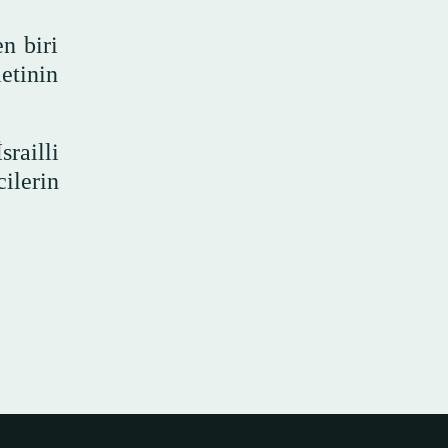
en biri
etinin
railli
ilerin