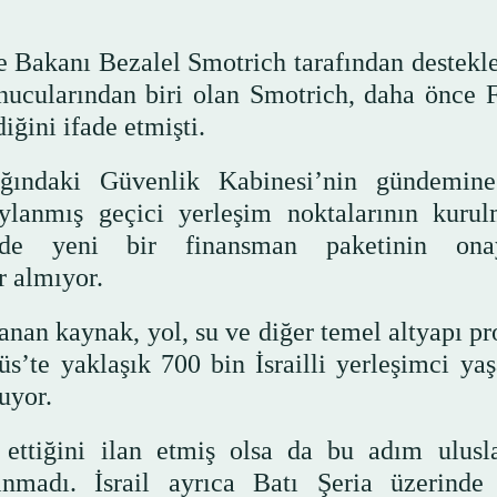
ye Bakanı Bezalel Smotrich tarafından destekle
nucularından biri olan Smotrich, daha önce Fi
ğini ifade etmişti.
ğındaki Güvenlik Kabinesi’nin gündemin
ylanmış geçici yerleşim noktalarının kurul
de yeni bir finansman paketinin onay
r almıyor.
anan kaynak, yol, su ve diğer temel altyapı pr
s’te yaklaşık 700 bin İsrailli yerleşimci yaş
uyor.
ettiğini ilan etmiş olsa da bu adım ulusla
nmadı. İsrail ayrıca Batı Şeria üzerinde