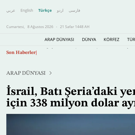
عربي
English
Türkçe
اردو
فارسى
Cumartesi,
8 Ağustos 2026
-
21 Safar 1448 AH
ARAP DÜNYASI
DÜNYA
KÖRFEZ
TÜR
Ana
Son Haberler
Yapay zekâ savaşın ve barışın kurallarını yen
içeriğe
atla
ARAP DÜNYASI
İsrail, Batı Şeria’daki y
için 338 milyon dolar ay