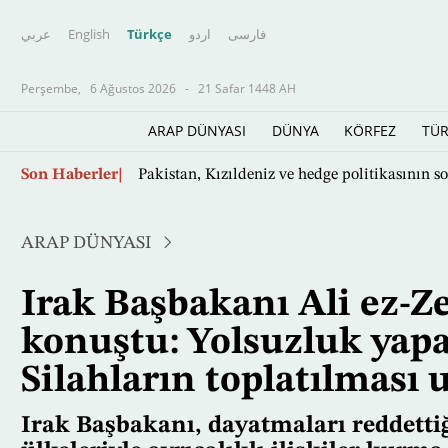
عربي
English
Türkçe
اردو
فارسى
Perşembe,
6 Ağustos 2026
-
21 Safar 1448 AH
ARAP DÜNYASI
DÜNYA
KÖRFEZ
TÜR
Ana
Son Haberler
Pakistan, Kızıldeniz ve hedge politikasının s
içeriğe
atla
ARAP DÜNYASI
Irak Başbakanı Ali ez-Ze
konuştu: Yolsuzluk yapa
Silahların toplatılması
Irak Başbakanı, dayatmaları reddettiğ