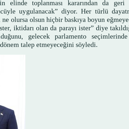
etin elinde toplanması kararından da geri
cüyle uygulanacak” diyor. Her türlü daya
ı ne olursa olsun hiçbir baskıya boyun eğmeye
ister, iktidarı olan da parayı ister” diye takıl
duğunu, gelecek parlamento seçimlerind
r dönem talep etmeyeceğini söyledi.