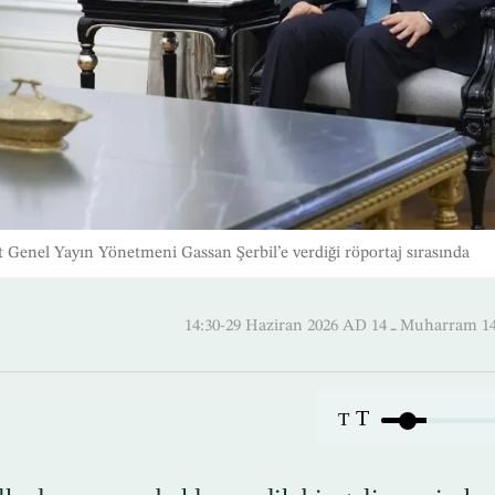
at Genel Yayın Yönetmeni Gassan Şerbil’e verdiği röportaj sırasında
14:30-29 Haziran 2026 AD ـ 14 M
T
T