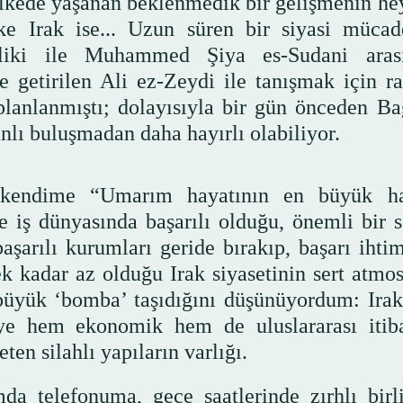
ir ülkede yaşanan beklenmedik bir gelişmenin h
e Irak ise... Uzun süren bir siyasi mücad
aliki ile Muhammed Şiya es-Sudani aras
e getirilen Ali ez-Zeydi ile tanışmak için r
lanlanmıştı; dolayısıyla bir gün önceden Ba
nlı buluşmadan daha hayırlı olabiliyor.
 kendime “Umarım hayatının en büyük ha
 iş dünyasında başarılı olduğu, önemli bir s
şarılı kurumları geride bırakıp, başarı ihtim
 kadar az olduğu Irak siyasetinin sert atmos
büyük ‘bomba’ taşıdığını düşünüyordum: Irakl
eye hem ekonomik hem de uluslararası itiba
eten silahlı yapıların varlığı.
a telefonuma, gece saatlerinde zırhlı birli