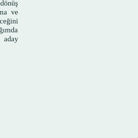
 dönüş
tma ve
ceğini
dığımda
e aday