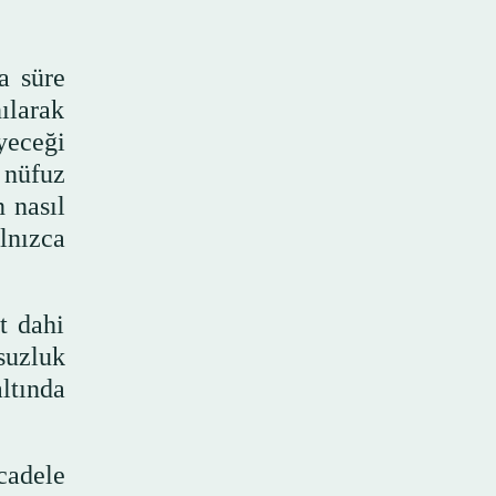
a süre
ılarak
yeceği
 nüfuz
n nasıl
lnızca
t dahi
suzluk
ltında
cadele