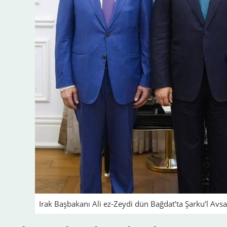
Irak Başbakanı Ali ez-Zeydi dün Bağdat’ta Şarku’l Avsa