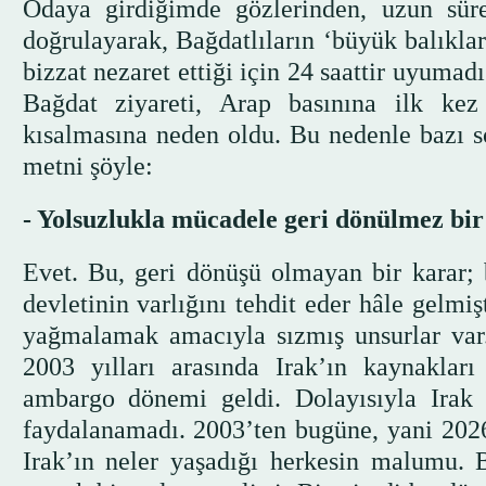
Odaya girdiğimde gözlerinden, uzun sür
doğrulayarak, Bağdatlıların ‘büyük balıklar
bizzat nezaret ettiği için 24 saattir uyumad
Bağdat ziyareti, Arap basınına ilk ke
kısalmasına neden oldu. Bu nedenle bazı s
metni şöyle:
- Yolsuzlukla mücadele geri dönülmez bi
Evet. Bu, geri dönüşü olmayan bir karar; b
devletinin varlığını tehdit eder hâle gelmi
yağmalamak amacıyla sızmış unsurlar var.
2003 yılları arasında Irak’ın kaynakları
ambargo dönemi geldi. Dolayısıyla Irak 
faydalanamadı. 2003’ten bugüne, yani 202
Irak’ın neler yaşadığı herkesin malumu. 