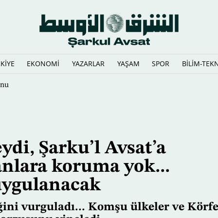
KİYE
EKONOMİ
YAZARLAR
YAŞAM
SPOR
BİLİM-TEK
onu
ydi, Şarku’l Avsat’a
nlara koruma yok...
 uygulanacak
ini vurguladı... Komşu ülkeler ve Körf