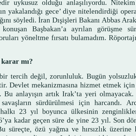
edir uykusuz olduğu anlaşılıyordu. Niteki
ın yakalandığı gece’ diye nitelendirdiği oper
ığını söyledi. İran Dışişleri Bakanı Abbas Ara
z konuşan Başbakan’a ayrılan görüşme sür
oruları yöneltme fırsatı bulamadım. Röportaj
r karar mı?
ir tercih değil, zorunluluk. Bugün yolsuzluk
ştir. Devlet mekanizmasına hizmet etmek için 
 Bu anlayışın artık Irak’ta yeri olmayacak.
 savaşların sürdürülmesi için harcandı. Ar
halkı 23 yıl boyunca ülkesinin zenginlikle
6’ya kadar geçen süre de yine 23 yıl. Son d
Bu süreçte, özü yağma ve hırsızlık üzerine 