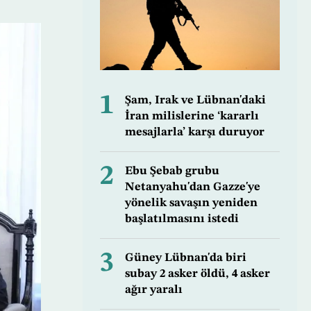
1
Şam, Irak ve Lübnan'daki
İran milislerine ‘kararlı
mesajlarla’ karşı duruyor
2
Ebu Şebab grubu
Netanyahu'dan Gazze'ye
yönelik savaşın yeniden
başlatılmasını istedi
3
Güney Lübnan'da biri
subay 2 asker öldü, 4 asker
ağır yaralı