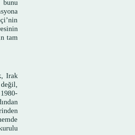
m bunu
asyona
kçi’nin
esinin
ın tam
, Irak
değil,
 1980-
dından
rinden
önemde
kurulu