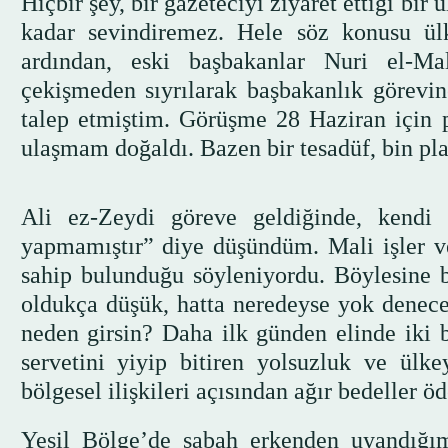
Hiçbir şey, bir gazeteciyi ziyaret ettiği b
kadar sevindiremez. Hele söz konusu ülk
ardından, eski başbakanlar Nuri el-M
çekişmeden sıyrılarak başbakanlık görevin
talep etmiştim. Görüşme 28 Haziran için p
ulaşmam doğaldı. Bazen bir tesadüf, bin pla
Ali ez-Zeydi göreve geldiğinde, kendi
yapmamıştır” diye düşündüm. Mali işler ve
sahip bulunduğu söyleniyordu. Böylesine ba
oldukça düşük, hatta neredeyse yok denecek
neden girsin? Daha ilk günden elinde iki 
servetini yiyip bitiren yolsuzluk ve ülk
bölgesel ilişkileri açısından ağır bedeller öd
Yeşil Bölge’de sabah erkenden uyandığımd