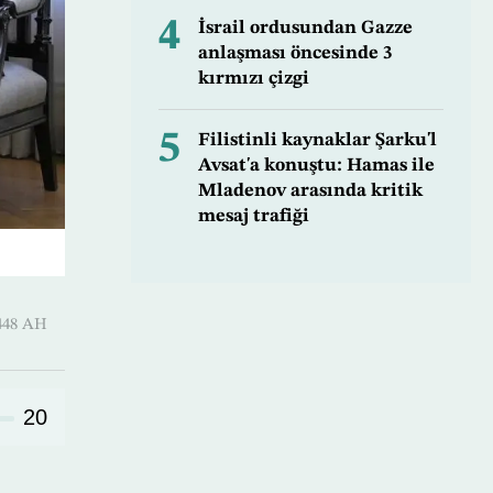
4
İsrail ordusundan Gazze
anlaşması öncesinde 3
kırmızı çizgi
5
Filistinli kaynaklar Şarku'l
Avsat'a konuştu: Hamas ile
Mladenov arasında kritik
mesaj trafiği
uharram 1448 AH
20