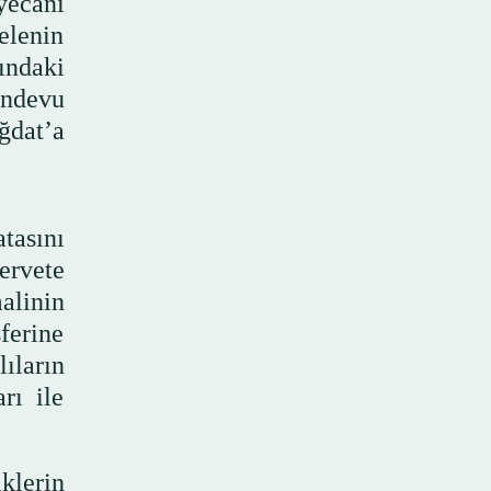
eyecanı
elenin
ındaki
andevu
ğdat’a
tasını
ervete
alinin
ferine
ıların
rı ile
klerin