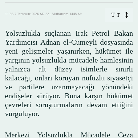
T
11:56-7 Temmuz 2026 AD ـ 22 Muharram 1448 AH
T
Yolsuzlukla suçlanan Irak Petrol Bakan
Yardımcısı Adnan el-Cumeyli dosyasında
yeni gelişmeler yaşanırken, hükümet ile
yargının yolsuzlukla mücadele hamlesinin
yalnızca alt düzey isimlerle sınırlı
kalacağı, onları koruyan nüfuzlu siyasetçi
ve partilere uzanmayacağı yönündeki
endişeler sürüyor. Buna karşın hükümet
çevreleri soruşturmaların devam ettiğini
vurguluyor.
Merkezi Yolsuzlukla Mücadele Ceza