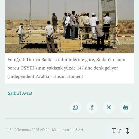
Fotoğraf: Dünya Bankası tahminlerine göre, Sudan'ın kamu
borcu GSYİH'sının yaklaşık yüzde 147'sine denk geliyor
(Independent Arabia - Hasan Hamed)
Şarku'l Avsat
T
11:54-9 Temmuz 2026 AD ـ 24 Muharram 1448 AH
T