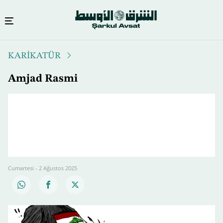
Ana
KARİKATÜR
içeriğe
atla
Amjad Rasmi
Cumartesi - 2 Ağustos 2025