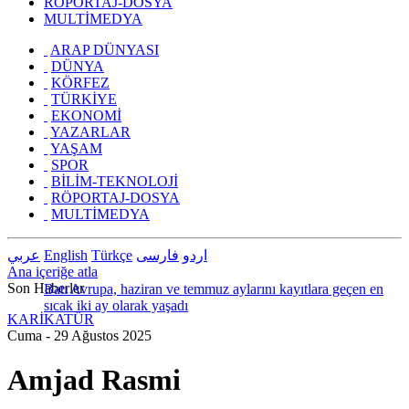
RÖPORTAJ-DOSYA
MULTİMEDYA
ARAP DÜNYASI
DÜNYA
KÖRFEZ
TÜRKİYE
EKONOMİ
YAZARLAR
YAŞAM
SPOR
BİLİM-TEKNOLOJİ
RÖPORTAJ-DOSYA
MULTİMEDYA
عربي
English
Türkçe
فارسى
اردو
Ana içeriğe atla
Son Haberler
KARİKATÜR
Batı Avrupa, haziran ve temmuz aylarını kayıtlara geçen en
Cuma - 29 Ağustos 2025
sıcak iki ay olarak yaşadı
Amjad Rasmi