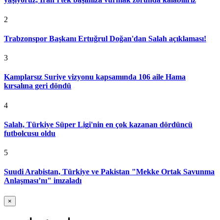
2
Trabzonspor Başkanı Ertuğrul Doğan'dan Salah açıklaması!
3
Kamplarsız Suriye vizyonu kapsamında 106 aile Hama
kırsalına geri döndü
4
Salah, Türkiye Süper Ligi'nin en çok kazanan dördüncü
futbolcusu oldu
5
Suudi Arabistan, Türkiye ve Pakistan "Mekke Ortak Savunma
Anlaşması’nı" imzaladı
×