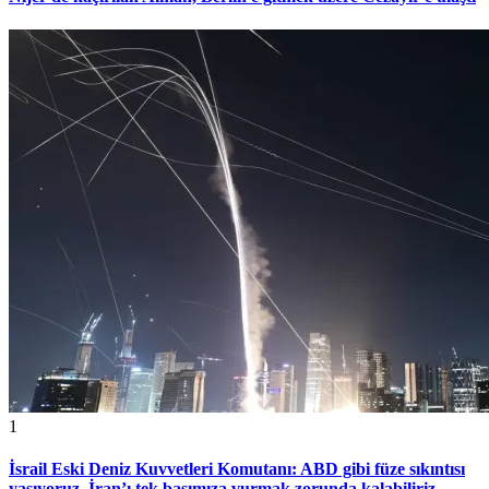
1
İsrail Eski Deniz Kuvvetleri Komutanı: ABD gibi füze sıkıntısı
yaşıyoruz, İran’ı tek başımıza vurmak zorunda kalabiliriz