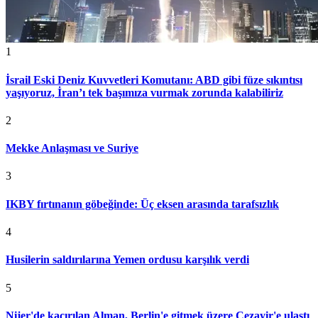
1
İsrail Eski Deniz Kuvvetleri Komutanı: ABD gibi füze sıkıntısı
yaşıyoruz, İran’ı tek başımıza vurmak zorunda kalabiliriz
2
Mekke Anlaşması ve Suriye
3
IKBY fırtınanın göbeğinde: Üç eksen arasında tarafsızlık
4
Husilerin saldırılarına Yemen ordusu karşılık verdi
5
Nijer'de kaçırılan Alman, Berlin'e gitmek üzere Cezayir'e ulaştı