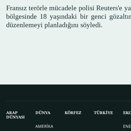
Fransız terörle mücadele polisi Reuters'e y
bölgesinde 18 yaşındaki bir genci gözaltına
düzenlemeyi planladığını söyledi.
ARAP
DÜNYA
KÖRFEZ
TÜRKİYE
EK
DÜNYASI
AMERİKA
ENE