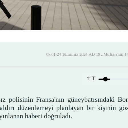
08:01-24 Temmuz 2024 AD ـ 18 M
T
T
ız polisinin Fransa'nın güneybatısındaki Bo
aldırı düzenlemeyi planlayan bir kişinin göz
ayınlanan haberi doğruladı.