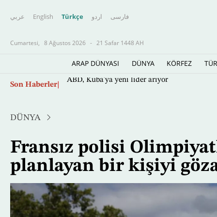
عربي
English
Türkçe
اردو
فارسى
Cumartesi,
8 Ağustos 2026
-
21 Safar 1448 AH
ARAP DÜNYASI
DÜNYA
KÖRFEZ
TÜR
Ana
Son Haberler
ABD, Küba'ya yeni lider arıyor
içeriğe
atla
DÜNYA
Fransız polisi Olimpiyatl
planlayan bir kişiyi göza