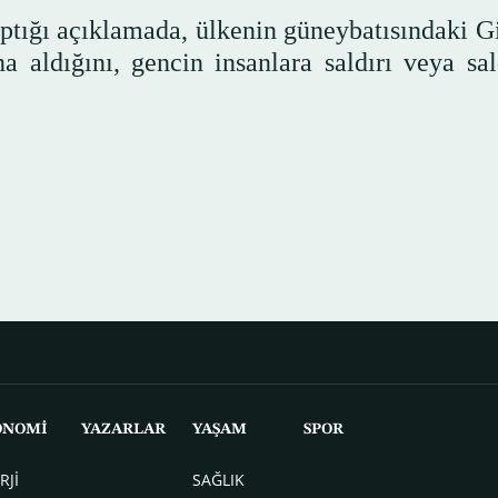
aptığı açıklamada, ülkenin güneybatısındaki G
 aldığını, gencin insanlara saldırı veya sald
ONOMİ
YAZARLAR
YAŞAM
SPOR
RJİ
SAĞLIK