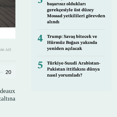
3
başarısız oldukları
gerekçesiyle üst düzey
Mossad yetkilileri görevden
alındı
4
Trump: Savaş bitecek ve
Hürmüz Boğazı yakında
yeniden açılacak
uharram 1446 AH
5
Türkiye-Suudi Arabistan-
Pakistan ittifakını dünya
20
nasıl yorumladı?
rdeaux
altına