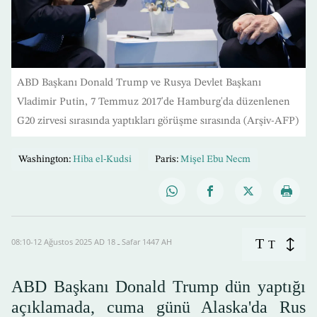
ABD Başkanı Donald Trump ve Rusya Devlet Başkanı
Vladimir Putin, 7 Temmuz 2017'de Hamburg'da düzenlenen
G20 zirvesi sırasında yaptıkları görüşme sırasında (Arşiv-AFP)
Washington:
Hiba el-Kudsi
Paris:
Mişel Ebu Necm
T
08:10-12 Ağustos 2025 AD ـ 18 Safar 1447 AH
T
ABD Başkanı Donald Trump dün yaptığı
açıklamada, cuma günü Alaska'da Rus