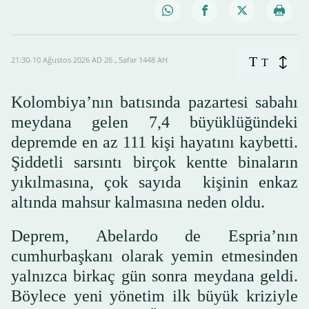
T
21:30-10 Ağustos 2026 AD ـ 26 Safar 1448 AH
T
Kolombiya’nın batısında pazartesi sabahı
meydana gelen 7,4 büyüklüğündeki
depremde en az 111 kişi hayatını kaybetti.
Şiddetli sarsıntı birçok kentte binaların
yıkılmasına, çok sayıda kişinin enkaz
altında mahsur kalmasına neden oldu.
Deprem, Abelardo de Espria’nın
cumhurbaşkanı olarak yemin etmesinden
yalnızca birkaç gün sonra meydana geldi.
Böylece yeni yönetim ilk büyük kriziyle