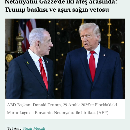
Netanyahu Gazze’de iki ateş arasında:
Trump baskısı ve aşırı sağın vetosu
ABD Başkanı Donald Trump, 29 Aralık 2025’te Florida’daki
Mar-a-Lago’da Binyamin Netanyahu ile birlikte. (AFP)
Tel Aviv:
Nezir Mecali