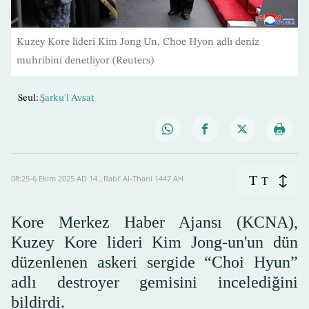
Kuzey Kore lideri Kim Jong Un, Choe Hyon adlı deniz
muhribini denetliyor (Reuters)
Seul:
Şarku'l Avsat
T
08:25-6 Ekim 2025 AD ـ 14 Rabi’ Al-Thani 1447 AH
T
Kore Merkez Haber Ajansı (KCNA),
Kuzey Kore lideri Kim Jong-un'un dün
düzenlenen askeri sergide “Choi Hyun”
adlı destroyer gemisini incelediğini
bildirdi.