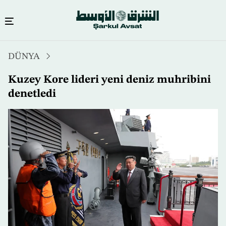
Ana
DÜNYA
içeriğe
atla
Kuzey Kore lideri yeni deniz muhribini
denetledi