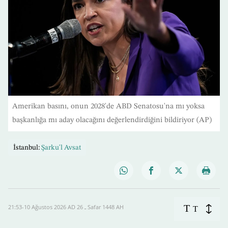
Amerikan basını, onun 2028'de ABD Senatosu'na mı yoksa
başkanlığa mı aday olacağını değerlendirdiğini bildiriyor (AP)
İstanbul:
Şarku'l Avsat
T
21:53-10 Ağustos 2026 AD ـ 26 Safar 1448 AH
T