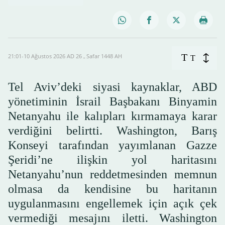
T
21:01-10 Ağustos 2026 AD ـ 26 Safar 1448 AH
T
Tel Aviv’deki siyasi kaynaklar, ABD
yönetiminin İsrail Başbakanı Binyamin
Netanyahu ile kalıpları kırmamaya karar
verdiğini belirtti. Washington, Barış
Konseyi tarafından yayımlanan Gazze
Şeridi’ne ilişkin yol haritasını
Netanyahu’nun reddetmesinden memnun
olmasa da kendisine bu haritanın
uygulanmasını engellemek için açık çek
vermediği mesajını iletti. Washington