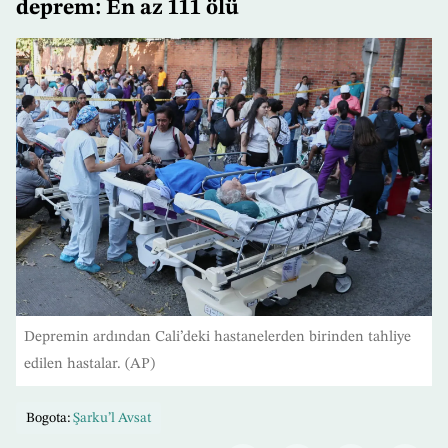
deprem: En az 111 ölü
Depremin ardından Cali’deki hastanelerden birinden tahliye
edilen hastalar. (AP)
Bogota:
Şarku’l Avsat