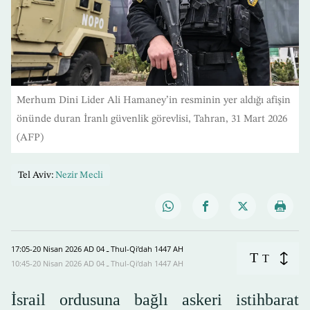
Merhum Dini Lider Ali Hamaney’in resminin yer aldığı afişin
önünde duran İranlı güvenlik görevlisi, Tahran, 31 Mart 2026
(AFP)
Tel Aviv:
Nezir Mecli
17:05-20 Nisan 2026 AD ـ 04 Thul-Qi’dah 1447 AH
T
T
10:45-20 Nisan 2026 AD ـ 04 Thul-Qi’dah 1447 AH
İsrail ordusuna bağlı askeri istihbarat