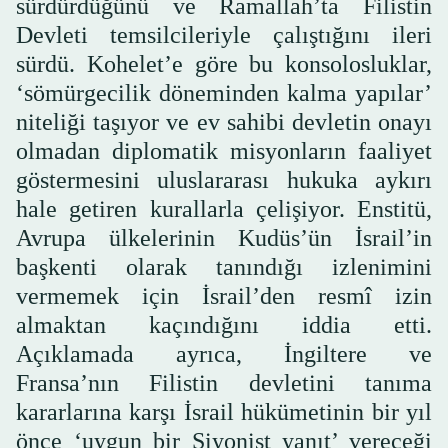
sürdürdüğünü ve Ramallah’ta Filistin
Devleti temsilcileriyle çalıştığını ileri
sürdü. Kohelet’e göre bu konsolosluklar,
‘sömürgecilik döneminden kalma yapılar’
niteliği taşıyor ve ev sahibi devletin onayı
olmadan diplomatik misyonların faaliyet
göstermesini uluslararası hukuka aykırı
hale getiren kurallarla çelişiyor. Enstitü,
Avrupa ülkelerinin Kudüs’ün İsrail’in
başkenti olarak tanındığı izlenimini
vermemek için İsrail’den resmî izin
almaktan kaçındığını iddia etti.
Açıklamada ayrıca, İngiltere ve
Fransa’nın Filistin devletini tanıma
kararlarına karşı İsrail hükümetinin bir yıl
önce ‘uygun bir Siyonist yanıt’ vereceği