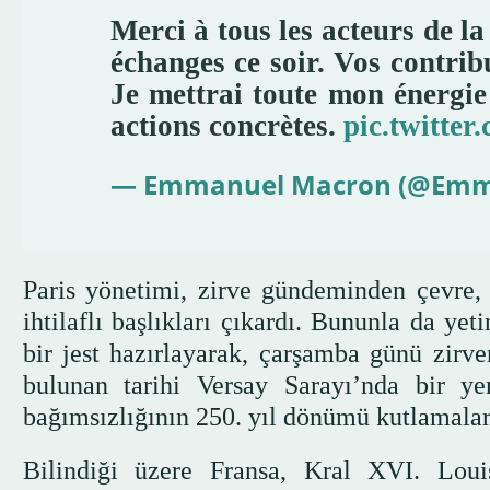
Merci à tous les acteurs de la
échanges ce soir. Vos contribu
Je mettrai toute mon énergie 
actions concrètes.
pic.twitte
— Emmanuel Macron (@Emm
Paris yönetimi, zirve gündeminden çevre, 
ihtilaflı başlıkları çıkardı. Bununla da y
bir jest hazırlayarak, çarşamba günü zirve
bulunan tarihi Versay Sarayı’nda bir y
bağımsızlığının 250. yıl dönümü kutlamaları
Bilindiği üzere Fransa, Kral XVI. Lou