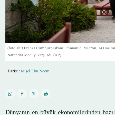
(foto altı) Fransa Cumhurbaşkanı Emmanuel Macron, 14 Haziran’
Narendra Modi’yi karşıladı. (AP)
Paris: :
Mişel Ebu Necm
Dünyanın en büyük ekonomilerinden bazıla