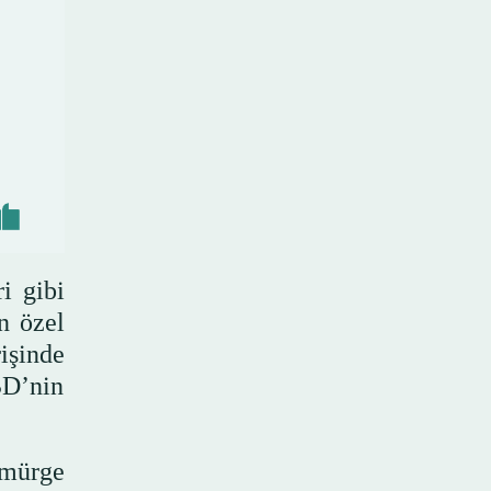
i gibi
n özel
işinde
BD’nin
ömürge