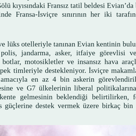
ölü kıyısındaki Fransız tatil beldesi Evian’da
de Fransa-İsviçre sınırının her iki tarafı
ve lüks otelleriyle tanınan Evian kentinin bul
olis, jandarma, asker, itfaiye görevlisi ve
botlar, motosikletler ve insansız hava araçl
köpek timleriyle destekleniyor. İsviçre makaml
amacıyla en az 4 bin askerin görevlendiril
ine ve G7 ülkelerinin liberal politikalarına
 kente gelmesinin beklendiği belirtilirken, f
 güçlerine destek vermek üzere birkaç bin 