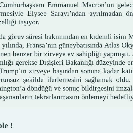
a, Cumhurbaşkanı Emmanuel Macron’un gelec
ermesiyle Elysee Sarayı’ndan ayrılmadan ö
lliği taşıyor.
ında görev süresi bakımından en kıdemli isim 
 yılında, Fransa’nın güneybatısında Atlas Ok
nen benzer bir zirveye ev sahipliği yapmıştı.
lığı gerekse Dışişleri Bakanlığı düzeyinde en
rump’ın zirveye başından sonuna kadar katı
unsuz şekilde ilerlemesini sağlamak oldu. 
ington’a döndüğü ve sonuç bildirgesini imza
yaşananların tekrarlanmasını önlemeyi hedefliy
le !