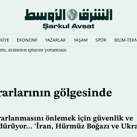
KİYE
EKONOMİ
YAZARLAR
YAŞAM
SPOR
BİLİM-TEK
, dizisinin iptalini yorumladı
rarlarının gölgesinde
rarlanmasını önlemek için güvenlik ve
rdürüyor... ‘İran, Hürmüz Boğazı ve Ukr