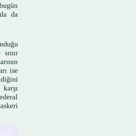
 bugün
nda da
unduğu
 sınır
arının
arı ise
diğini
 karşı
ederal
askeri