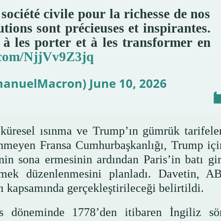
 société civile pour la richesse de nos
tions sont précieuses et inspirantes.
à les porter et à les transformer en
r.com/NjjVv9Z3jq
anuelMacron)
June 10, 2026
küresel ısınma ve Trump’ın gümrük tarifeler
etinmeyen Fransa Cumhurbaşkanlığı, Trump içi
nin sona ermesinin ardından Paris’in batı gir
emek düzenlenmesini planladı. Davetin, A
 kapsamında gerçekleştirileceği belirtildi.
is döneminde 1778’den itibaren İngiliz s