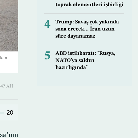
toprak elementleri işbirliği
4
Trump: Savaş çok yakında
sona erecek... İran uzun
süre dayanamaz
5
ABD istihbaratı: "Rusya,
akanı
NATO'ya saldırı
hazırlığında"
-Hijjah 1447 AH
20
sa’nın