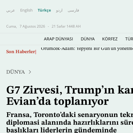
عربي
English
Türkçe
اردو
فارسى
Cuma,
7 Ağustos 2026
-
21 Safar 1448 AH
ARAP DÜNYASI
DÜNYA
KÖRFEZ
TÜR
Ana
Son Haberler
Örümcek-Adam: Yepyeni Bir Gün'ün yönetmeni
içeriğe
atla
DÜNYA
G7 Zirvesi, Trump’ın ka
Evian’da toplanıyor
Fransa, Toronto’daki senaryonun tek
diplomasi alanında hazırlıklarını sü
başlıkları liderlerin gündeminde