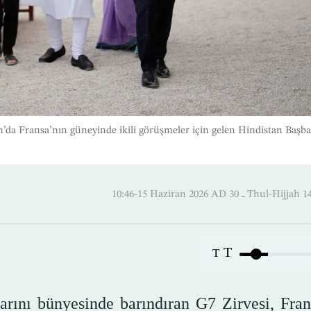
da Fransa’nın güneyinde ikili görüşmeler için gelen Hindistan Başb
10:46-15 Haziran 2026 AD ـ 30 Thul
T
T
rını bünyesinde barındıran G7 Zirvesi, Fran