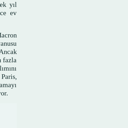
ek yıl
nce ev
Macron
yanusu
 Ancak
 fazla
lımını
Paris,
lamayı
or.