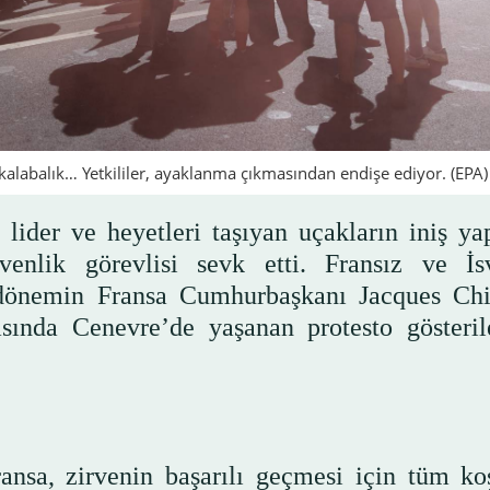
kalabalık… Yetkililer, ayaklanma çıkmasından endişe ediyor. (EPA)
 lider ve heyetleri taşıyan uçakların iniş ya
nlik görevlisi sevk etti. Fransız ve İsv
dönemin Fransa Cumhurbaşkanı Jacques Chi
sında Cenevre’de yaşanan protesto gösteril
nsa, zirvenin başarılı geçmesi için tüm koş