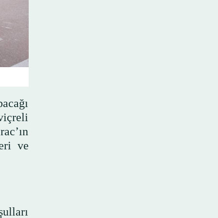
pacağı
içreli
rac’ın
eri ve
ulları