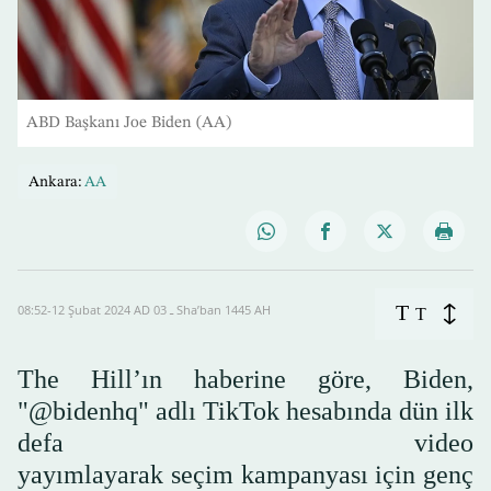
ABD Başkanı Joe Biden (AA)
Ankara:
AA
T
08:52-12 Şubat 2024 AD ـ 03 Sha’ban 1445 AH
T
The Hill’ın haberine göre, Biden,
"@bidenhq" adlı TikTok hesabında dün ilk
defa video
yayımlayarak seçim kampanyası için genç